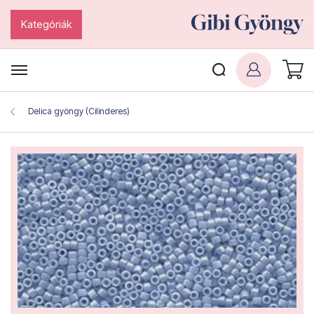
Kategóriák
Delica gyöngy (Cilinderes)