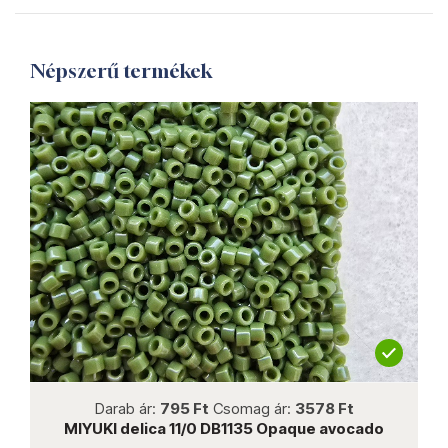
Népszerű termékek
not new
Darab ár:
795 Ft
Csomag ár:
3578 Ft
MIYUKI delica 11/0 DB1135 Opaque avocado
T