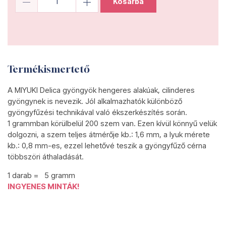
Kosárba
Termékismertető
A MIYUKI Delica gyöngyök hengeres alakúak, cilinderes
gyöngynek is nevezik. Jól alkalmazhatók különböző
gyöngyfűzési technikával való ékszerkészítés során.
1 grammban körülbelül 200 szem van. Ezen kívül könnyű velük
dolgozni, a szem teljes átmérője kb.: 1,6 mm, a lyuk mérete
kb.: 0,8 mm-es, ezzel lehetővé teszik a gyöngyfűző cérna
többszöri áthaladását.
1 darab = 5 gramm
INGYENES MINTÁK!