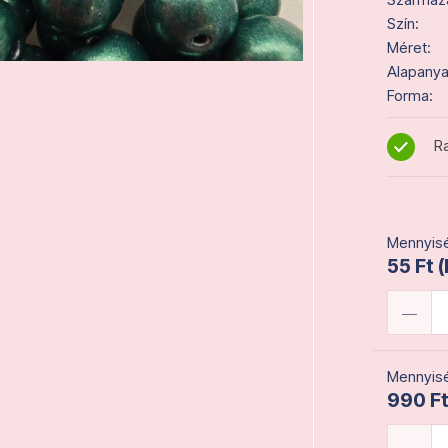
Szín:
Méret:
Alapanya
Forma:
Ra
Mennyisé
55 Ft 
Mennyisé
990 Ft