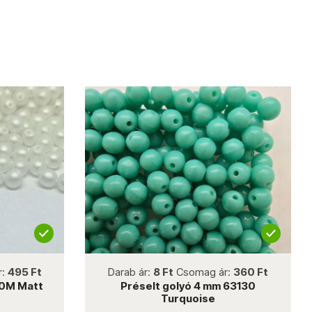
not new
r:
495 Ft
Darab ár:
8 Ft
Csomag ár:
360 Ft
00M Matt
Préselt golyó 4 mm 63130
Turquoise