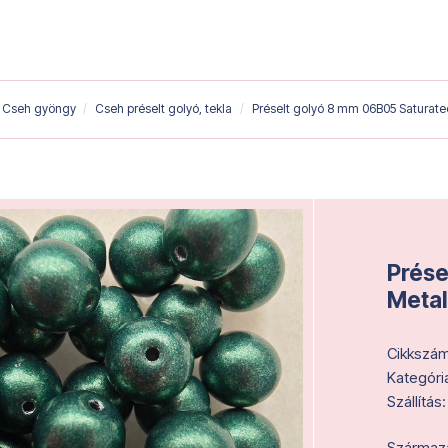
Cseh gyöngy
Cseh préselt golyó, tekla
Préselt golyó 8 mm 06B05 Saturated 
Prése
Metall
Cikkszám
Kategóri
Szállítás:
Származás