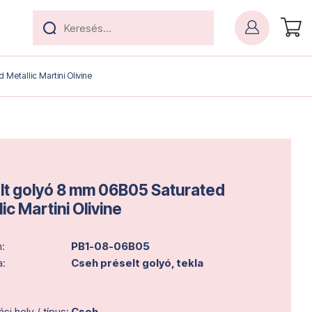
Metallic Martini Olivine
lt golyó 8 mm 06B05 Saturated
ic Martini Olivine
:
PB1-08-06B05
a:
Cseh préselt golyó, tekla
i hely / típus:
Cseh