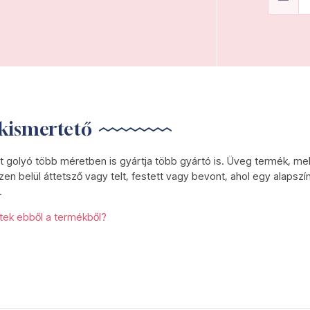
kismertető
t golyó több méretben is gyártja több gyártó is. Üveg termék, me
zen belül áttetsző vagy telt, festett vagy bevont, ahol egy alapszín
.
etek ebből a termékből?