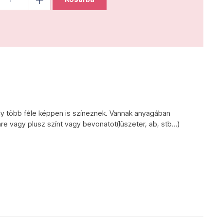
ly több féle képpen is színeznek. Vannak anyagában
re vagy plusz színt vagy bevonatot(lüszeter, ab, stb...)