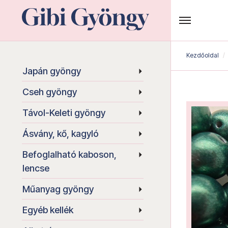
Kezdőoldal
Japán gyöngy
Cseh gyöngy
Távol-Keleti gyöngy
Ásvány, kő, kagyló
Befoglalható kaboson,
lencse
Műanyag gyöngy
Egyéb kellék