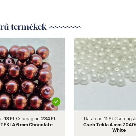
erű termékek
not new
not new
r:
13 Ft
Csomag ár:
234 Ft
Darab ár:
11 Ft
Csomag á
 TEKLA 6 mm Chocolate
Cseh Tekla 4 mm 704
White