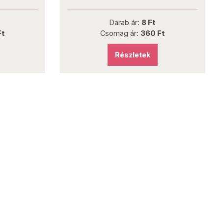
Darab ár:
8 Ft
Ft
Csomag ár:
360 Ft
Részletek