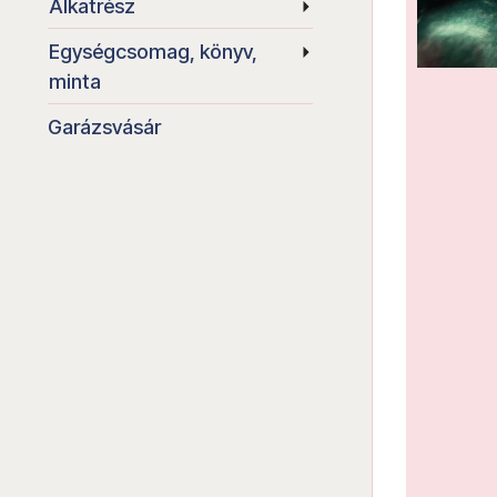
Alkatrész
Egységcsomag, könyv,
minta
Garázsvásár