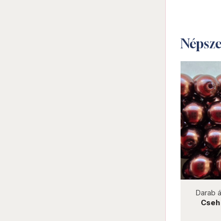
Népsz
not new
Darab ár:
9 Ft
Csomag ár:
405 Ft
Darab á
Préselt golyó 3 mm 29315AL
Cseh
Powdery-Pastel Lime