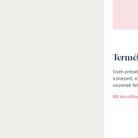
Termé
Cseh présel
színezett, e
viszenek fel
Mit készíth