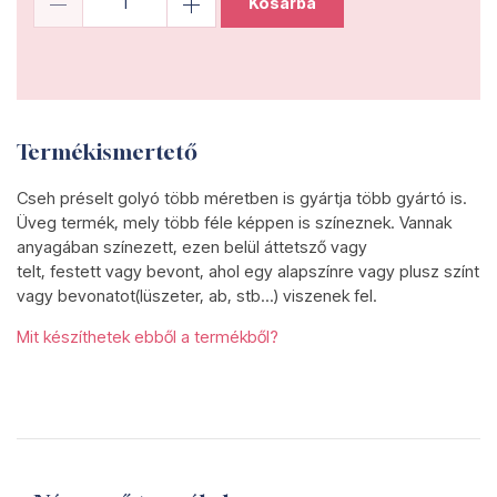
Kosárba
Termékismertető
Cseh préselt golyó több méretben is gyártja több gyártó is.
Üveg termék, mely több féle képpen is színeznek. Vannak
anyagában színezett, ezen belül áttetsző vagy
telt, festett vagy bevont, ahol egy alapszínre vagy plusz színt
vagy bevonatot(lüszeter, ab, stb...) viszenek fel.
Mit készíthetek ebből a termékből?