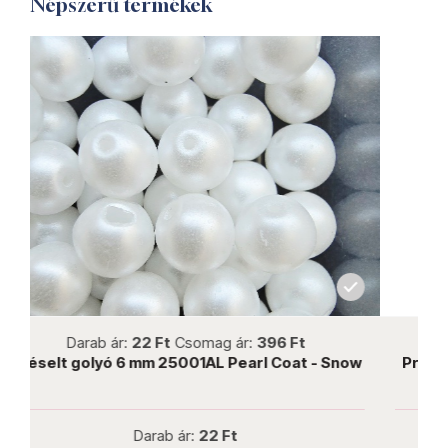
Népszerű termékek
not new
Darab ár:
5 Ft
Csomag ár:
225 Ft
- Snow
Préselt golyó 3 mm 06B04 Satureted Metallic
Ceylon Yellow
Darab ár:
5 Ft