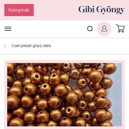
Kategóriák
Cseh préselt golyó, tekla