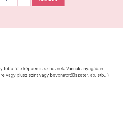
ly több féle képpen is színeznek. Vannak anyagában
re vagy plusz színt vagy bevonatot(lüszeter, ab, stb...)