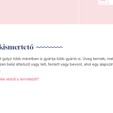
kismertető
t golyó több méretben is gyártja több gyártó is. Üveg termék, me
zen belül áttetsző vagy telt, festett vagy bevont, ahol egy alapszín
.
etek ebből a termékből?