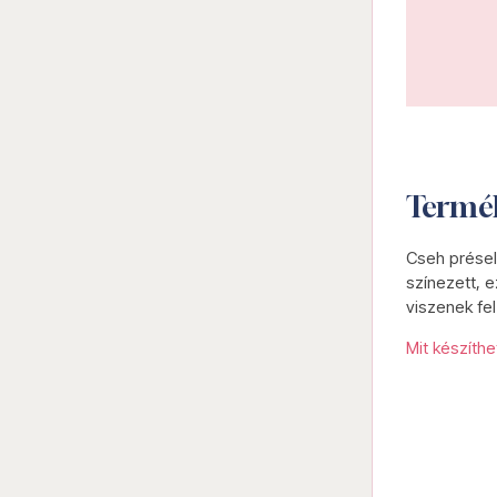
Termé
Cseh présel
színezett, e
viszenek fel
Mit készíth