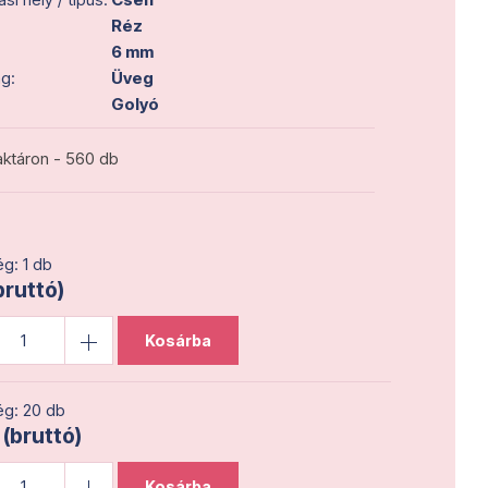
Réz
6 mm
g:
Üveg
Golyó
ktáron - 560 db
g: 1 db
bruttó)
Kosárba
g: 20 db
 (bruttó)
Kosárba