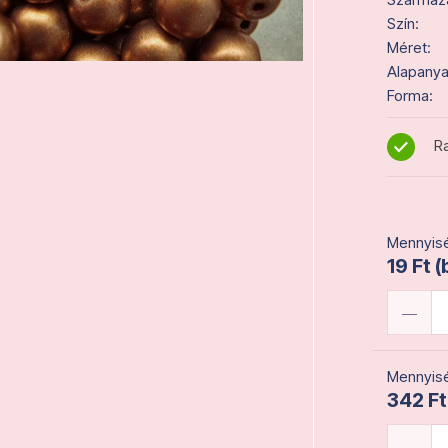
Szín:
Méret:
Alapanya
Forma:
Ra
Mennyisé
19 Ft (
Mennyisé
342 Ft