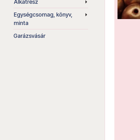
Alkatrész
Egységcsomag, könyv,
minta
Garázsvásár