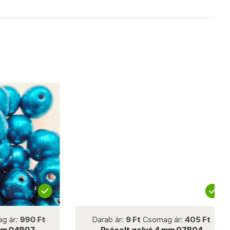
not new
r:
990 Ft
Darab ár:
9 Ft
Csomag ár:
405 Ft
 04B07
Préselt golyó 4 mm 07B04