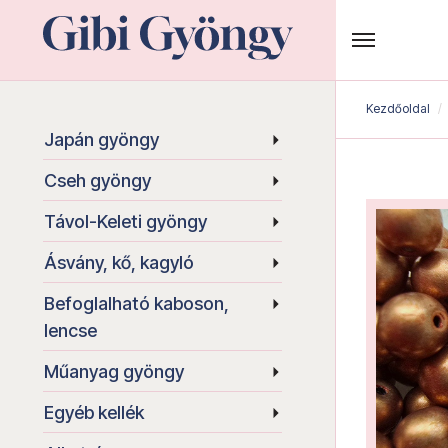
Kezdőoldal
Japán gyöngy
Cseh gyöngy
Távol-Keleti gyöngy
Ásvány, kő, kagyló
Befoglalható kaboson,
lencse
Műanyag gyöngy
Egyéb kellék