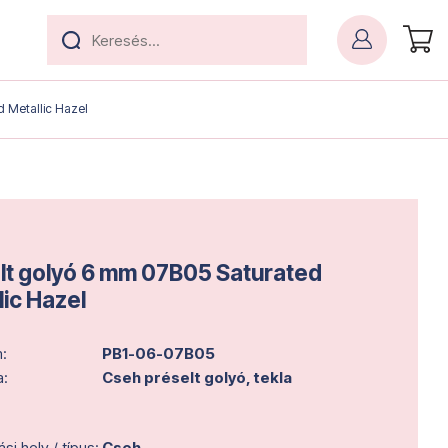
d Metallic Hazel
lt golyó 6 mm 07B05 Saturated
lic Hazel
:
PB1-06-07B05
a:
Cseh préselt golyó, tekla
i hely / típus:
Cseh