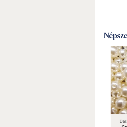
Népsz
not new
Darab ár:
9 Ft
Csomag ár:
405 Ft
Darab 
Préselt golyó 3 mm 29308AL
Cseh 