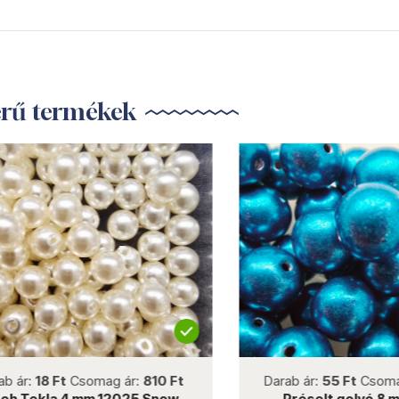
erű termékek
not new
not new
ár:
18 Ft
Csomag ár:
810 Ft
Darab ár:
55 Ft
Csomag á
Tekla 4 mm 12025 Snow
Préselt golyó 8 mm