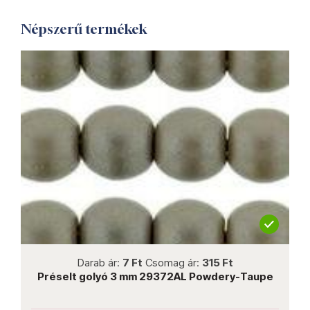
Népszerű termékek
not new
Darab ár:
7 Ft
Csomag ár:
315 Ft
e
Préselt golyó 3 mm 29372AL Powdery-Taupe
P