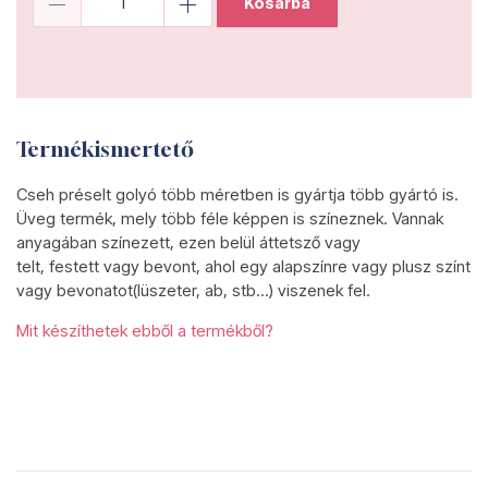
Kosárba
Termékismertető
Cseh préselt golyó több méretben is gyártja több gyártó is.
Üveg termék, mely több féle képpen is színeznek. Vannak
anyagában színezett, ezen belül áttetsző vagy
telt, festett vagy bevont, ahol egy alapszínre vagy plusz színt
vagy bevonatot(lüszeter, ab, stb...) viszenek fel.
Mit készíthetek ebből a termékből?