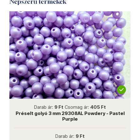
Népszerű termékek
not new
Darab ár:
9 Ft
Csomag ár:
405 Ft
ic
Préselt golyó 3 mm 29308AL Powdery - Pastel
Purple
Darab ár:
9 Ft