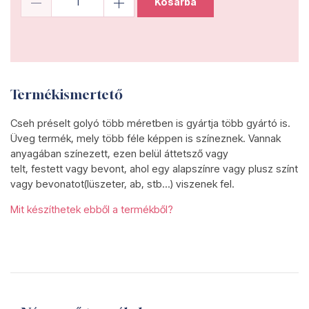
Kosárba
Termékismertető
Cseh préselt golyó több méretben is gyártja több gyártó is.
Üveg termék, mely több féle képpen is színeznek. Vannak
anyagában színezett, ezen belül áttetsző vagy
telt, festett vagy bevont, ahol egy alapszínre vagy plusz színt
vagy bevonatot(lüszeter, ab, stb...) viszenek fel.
Mit készíthetek ebből a termékből?