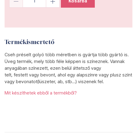
Kosárba
Termékismertető
Cseh préselt golyó több méretben is gyártja több gyártó is.
Üveg termék, mely több féle képpen is színeznek. Vannak
anyagában színezett, ezen belül áttetsző vagy
telt, festett vagy bevont, ahol egy alapszínre vagy plusz színt
vagy bevonatot(lüszeter, ab, stb...) viszenek fel.
Mit készíthetek ebből a termékből?