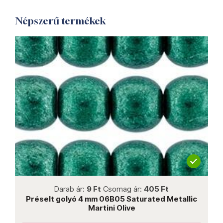
Népszerű termékek
not new
Darab ár:
9 Ft
Csomag ár:
405 Ft
wn
Préselt golyó 4 mm 06B05 Saturated Metallic
Martini Olive