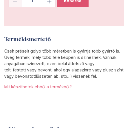
Kosárba
Termékismertető
Cseh préselt golyó több méretben is gyártja több gyártó is.
Üveg termék, mely több féle képpen is színeznek. Vannak
anyagában színezett, ezen belül áttetsző vagy
telt, festett vagy bevont, ahol egy alapszínre vagy plusz színt
vagy bevonatot(lüszeter, ab, stb...) viszenek fel.
Mit készíthetek ebből a termékből?