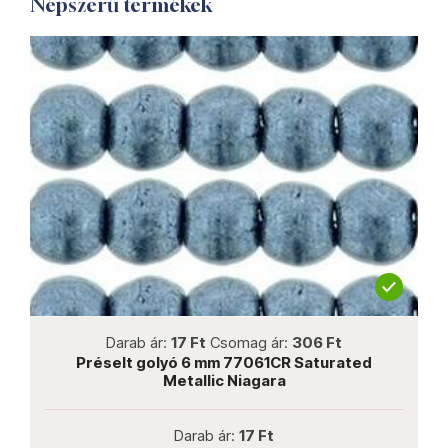
Népszerű termékek
not new
Darab ár:
17 Ft
Csomag ár:
306 Ft
e
Préselt golyó 6 mm 77061CR Saturated
Metallic Niagara
Darab ár:
17 Ft