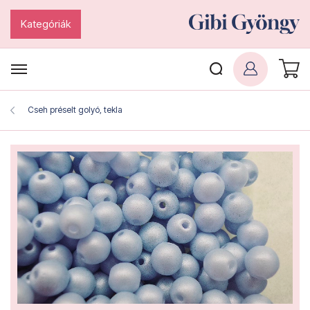
Kategóriák
Cseh préselt golyó, tekla