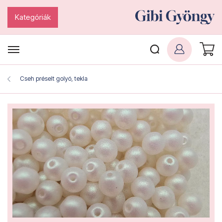
Kategóriák
Cseh préselt golyó, tekla