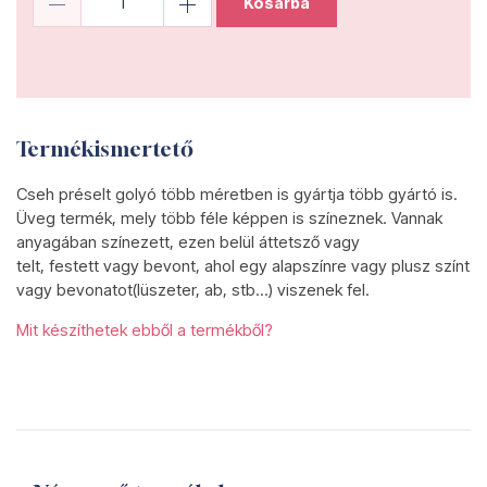
Kosárba
Termékismertető
Cseh préselt golyó több méretben is gyártja több gyártó is.
Üveg termék, mely több féle képpen is színeznek. Vannak
anyagában színezett, ezen belül áttetsző vagy
telt, festett vagy bevont, ahol egy alapszínre vagy plusz színt
vagy bevonatot(lüszeter, ab, stb...) viszenek fel.
Mit készíthetek ebből a termékből?