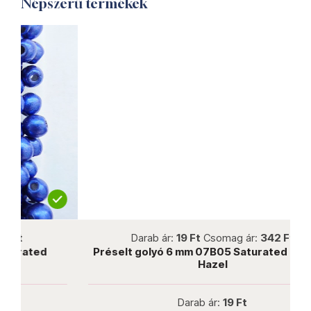
Népszerű termékek
not new
Darab ár:
19 Ft
Csomag ár:
342 Ft
Préselt golyó 6 mm 07B05 Saturated Metallic
Hazel
Darab ár:
19 Ft