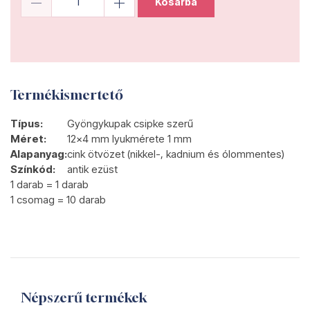
Kosárba
Termékismertető
Típus:
Gyöngykupak csipke szerű
Méret:
12x4 mm lyukmérete 1 mm
Alapanyag:
cink ötvözet (nikkel-, kadnium és ólommentes)
Színkód:
antik ezüst
1 darab = 1 darab
1 csomag = 10 darab
Népszerű termékek