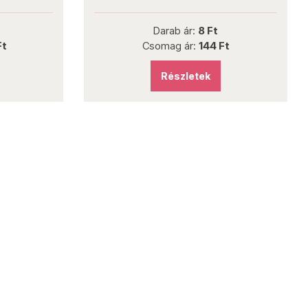
Darab ár:
8 Ft
Ft
Csomag ár:
144 Ft
Részletek