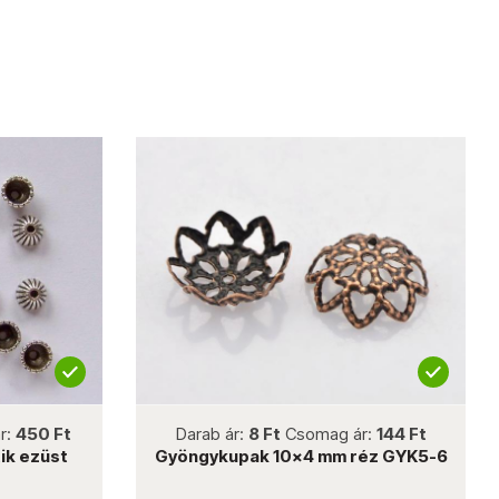
not new
r:
450 Ft
Darab ár:
8 Ft
Csomag ár:
144 Ft
ik ezüst
Gyöngykupak 10x4 mm réz GYK5-6