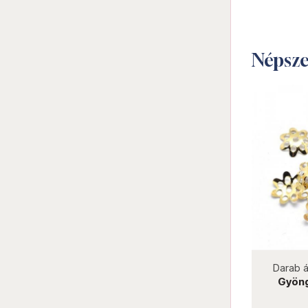
Népsz
not new
Darab ár:
7 Ft
Csomag ár:
126 Ft
Darab á
Gyöngykupak 6,5 mm réz GYK15-6
Gyöng