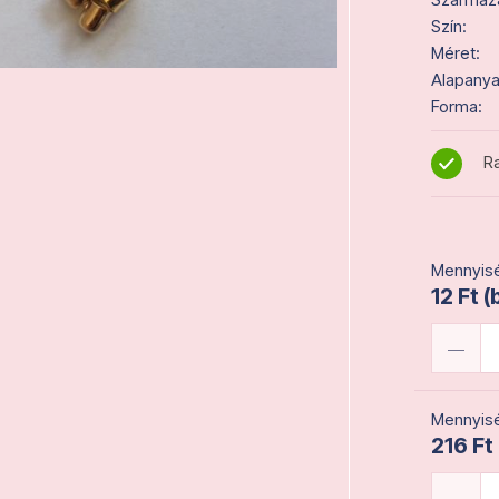
Szín:
Méret:
Alapanya
Forma:
Ra
Mennyisé
12 Ft (
Mennyisé
216 Ft