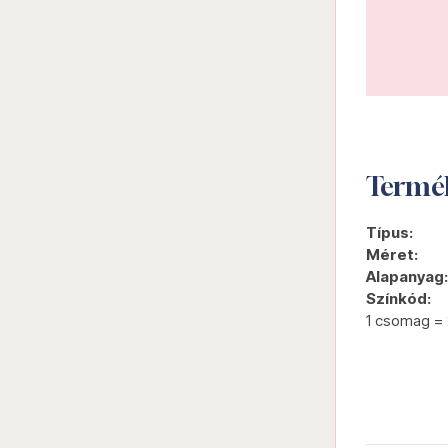
Termé
Típus:
Méret:
Alapanyag:
Színkód:
1 csomag = 