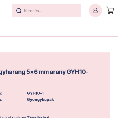
gyharang 5x6 mm arany GYH10-
:
GYH10-1
a:
Gyöngykupak
i hely / típus:
Távolkeleti