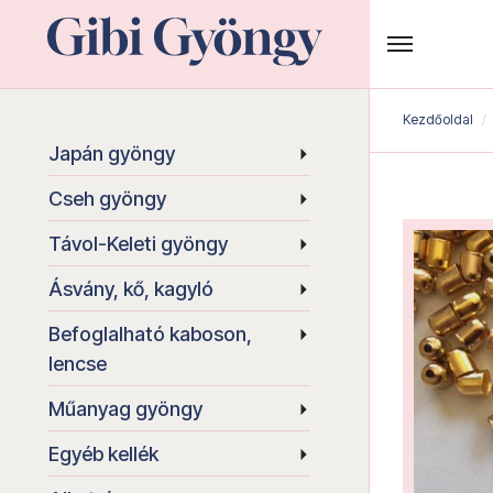
Kezdőoldal
Japán gyöngy
Cseh gyöngy
Távol-Keleti gyöngy
Ásvány, kő, kagyló
Befoglalható kaboson,
lencse
Műanyag gyöngy
Egyéb kellék