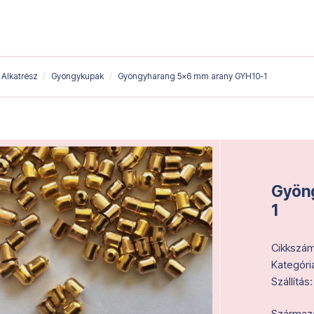
Alkatrész
Gyöngykupak
Gyöngyharang 5x6 mm arany GYH10-1
Gyön
1
Cikkszám
Kategóri
Szállítás:
Származás