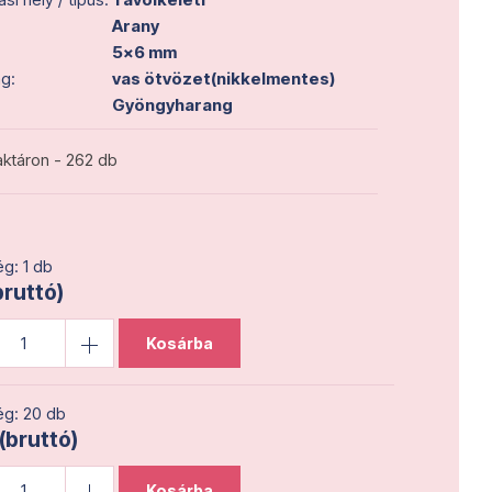
Arany
5x6 mm
g:
vas ötvözet(nikkelmentes)
Gyöngyharang
ktáron - 262 db
g: 1 db
bruttó)
Kosárba
g: 20 db
 (bruttó)
Kosárba