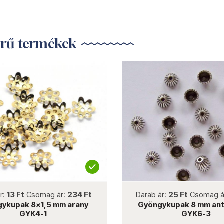
erű termékek
not new
not new
r:
13 Ft
Csomag ár:
234 Ft
Darab ár:
25 Ft
Csomag á
ykupak 8x1,5 mm arany
Gyöngykupak 8 mm ant
GYK4-1
GYK6-3