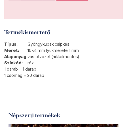
Termékismertető
Típus:
Gyöngykupak csipkés
Méret:
10x4 mm lyukmérete 1 mm
Alapanyag:
vas ötvözet (nikkelmentes)
Színkód:
réz
1 darab = 1 darab
1 csomag = 20 darab
Népszerű termékek