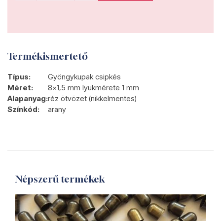
Termékismertető
Típus:
Gyöngykupak csipkés
Méret:
8x1,5 mm lyukmérete 1 mm
Alapanyag:
réz ötvözet (nikkelmentes)
Színkód:
arany
Népszerű termékek