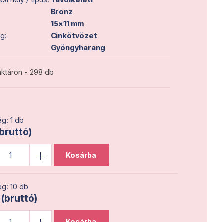
Bronz
15x11 mm
g:
Cinkötvözet
Gyöngyharang
ktáron - 298 db
g: 1 db
(bruttó)
Kosárba
g: 10 db
 (bruttó)
Kosárba