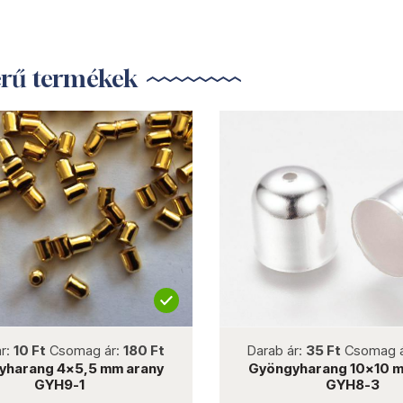
erű termékek
ew
not new
mag ár:
180 Ft
Darab ár:
35 Ft
Csomag ár:
315 Ft
5,5 mm arany
Gyöngyharang 10x10 mm ezüst
-1
GYH8-3