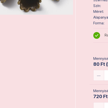
Szín:
Méret:
Alapanya
Forma:
Ra
Mennyisé
80 Ft 
Mennyisé
720 Ft