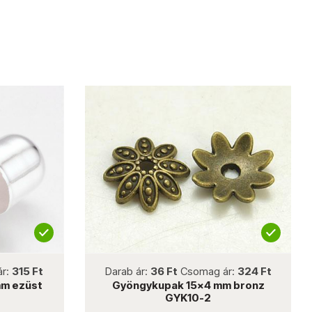
not new
Darab ár:
36 Ft
Csomag ár:
324 Ft
Darab 
Gyöngykupak 15x4 mm bronz
Gyön
GYK10-2