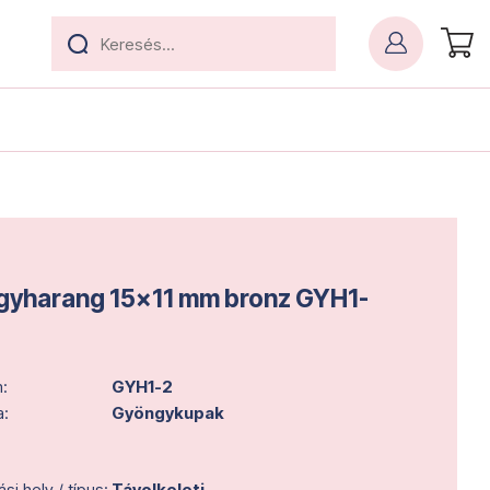
yharang 15x11 mm bronz GYH1-
:
GYH1-2
a:
Gyöngykupak
i hely / típus:
Távolkeleti