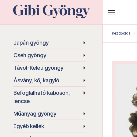
Kezdőoldal
Japán gyöngy
Cseh gyöngy
Távol-Keleti gyöngy
Ásvány, kő, kagyló
Befoglalható kaboson,
lencse
Műanyag gyöngy
Egyéb kellék