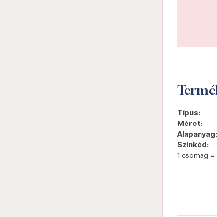
Termé
Típus:
Méret:
Alapanyag:
Színkód:
1 csomag = 