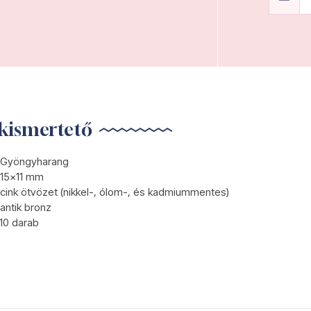
kismertető
Gyöngyharang
15x11 mm
cink ötvözet (nikkel-, ólom-, és kadmiummentes)
antik bronz
10 darab