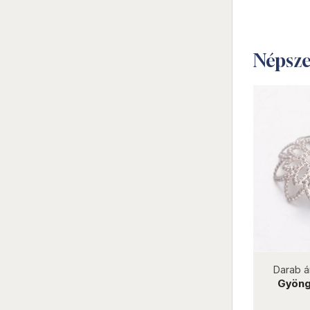
Népsz
not new
Darab ár:
12 Ft
Csomag ár:
216 Ft
Darab á
Gyöngyharang 5x6 mm bronz
Gyöng
GYH10-2