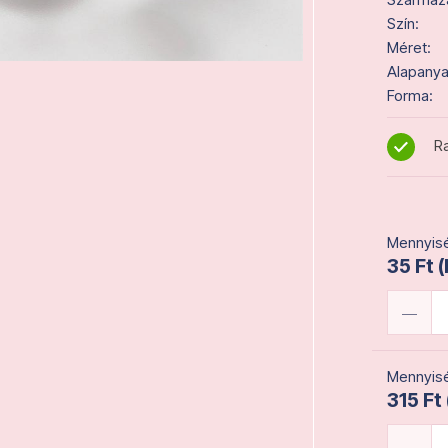
Szín:
Méret:
Alapanya
Forma:
Ra
Mennyisé
35 Ft 
Mennyisé
315 Ft 