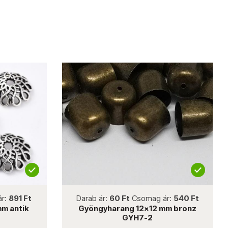
not new
ár:
891 Ft
Darab ár:
60 Ft
Csomag ár:
540 Ft
m antik
Gyöngyharang 12x12 mm bronz
GYH7-2