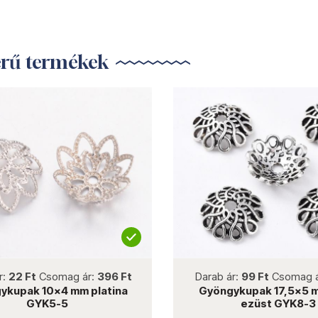
erű termékek
not new
not new
r:
22 Ft
Csomag ár:
396 Ft
Darab ár:
99 Ft
Csomag 
ykupak 10x4 mm platina
Gyöngykupak 17,5x5 m
GYK5-5
ezüst GYK8-3