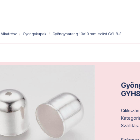
Alkatrész
Gyöngykupak
Gyöngyharang 10x10 mm ezüst GYH8-3
Gyöng
GYH8
Cikkszám
Kategóri
Szállítás:
Származás