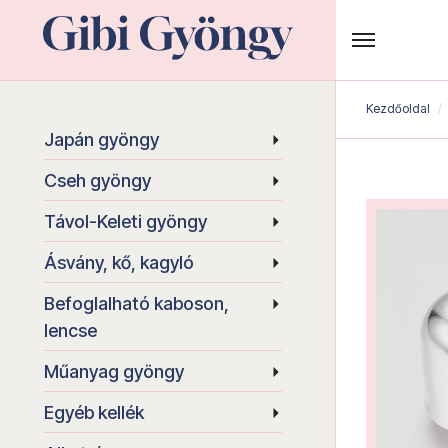
Kezdőoldal
Japán gyöngy
Cseh gyöngy
Távol-Keleti gyöngy
Ásvány, kő, kagyló
Befoglalható kaboson,
lencse
Műanyag gyöngy
Egyéb kellék