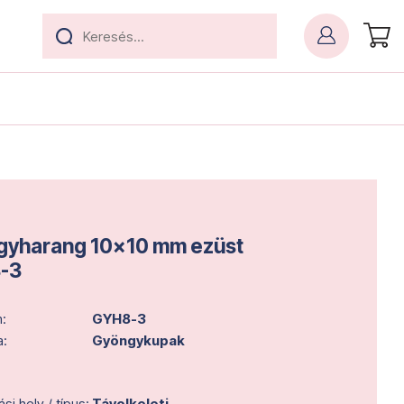
yharang 10x10 mm ezüst
-3
:
GYH8-3
a:
Gyöngykupak
i hely / típus:
Távolkeleti