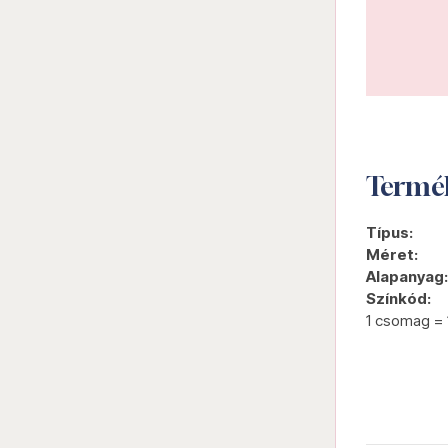
Termé
Típus:
Méret:
Alapanyag:
Színkód:
1 csomag = 