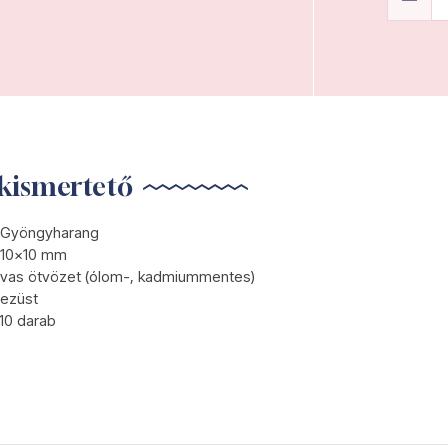
kismertető
Gyöngyharang
10x10 mm
vas ötvözet (ólom-, kadmiummentes)
ezüst
10 darab