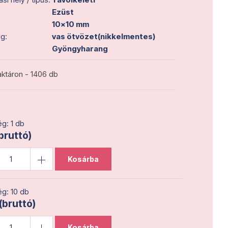
Ezüst
10x10 mm
g:
vas ötvözet(nikkelmentes)
Gyöngyharang
ktáron - 1406 db
g: 1 db
(bruttó)
Kosárba
g: 10 db
(bruttó)
Kosárba