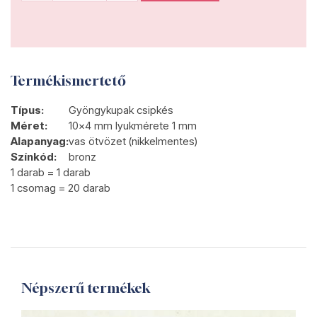
Termékismertető
Típus:
Gyöngykupak csipkés
Méret:
10x4 mm lyukmérete 1 mm
Alapanyag:
vas ötvözet (nikkelmentes)
Színkód:
bronz
1 darab = 1 darab
1 csomag = 20 darab
Népszerű termékek