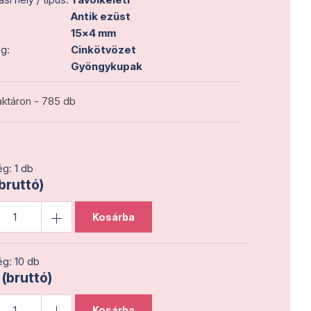
Antik ezüst
15x4 mm
g:
Cinkötvözet
Gyöngykupak
ktáron - 785 db
g: 1 db
(bruttó)
Kosárba
g: 10 db
 (bruttó)
Kosárba