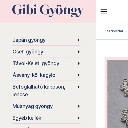
Kezdőoldal
Japán gyöngy
Cseh gyöngy
Távol-Keleti gyöngy
Ásvány, kő, kagyló
Befoglalható kaboson,
lencse
Műanyag gyöngy
Egyéb kellék