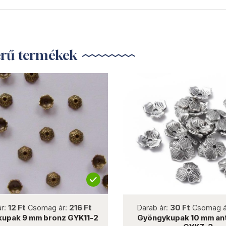
erű termékek
not new
not new
12 Ft
Csomag ár:
216 Ft
Darab ár:
30 Ft
Csomag ár:
ak 9 mm bronz GYK11-2
Gyöngykupak 10 mm antik