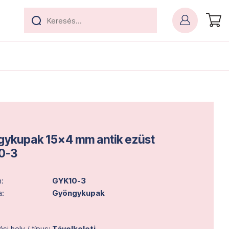
ykupak 15x4 mm antik ezüst
0-3
:
GYK10-3
a:
Gyöngykupak
i hely / típus:
Távolkeleti