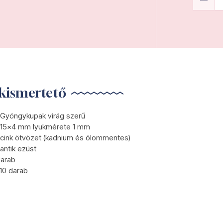
kismertető
Gyöngykupak virág szerű
15x4 mm lyukmérete 1 mm
cink ötvözet (kadnium és ólommentes)
antik ezüst
darab
10 darab