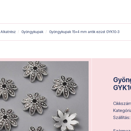
Alkatrész
Gyöngykupak
Gyöngykupak 15x4 mm antik ezüst GYK10-3
Gyöng
GYK1
Cikkszám
Kategóri
Szállítás:
Származás