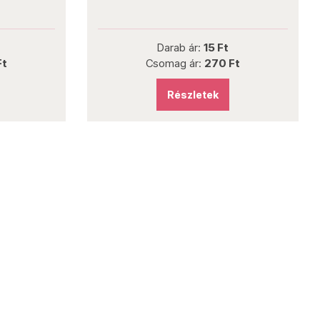
Darab ár:
15 Ft
Csomag ár:
270 Ft
Részletek