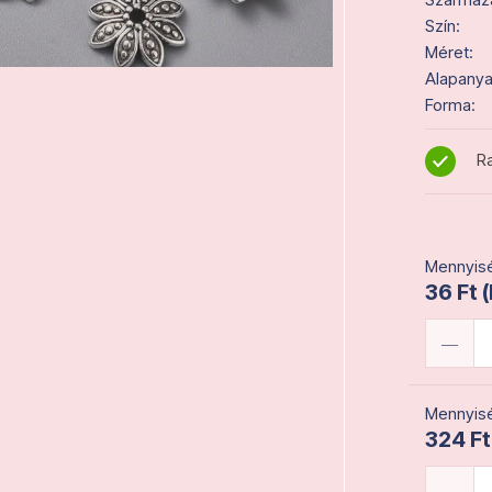
Szín:
Méret:
Alapanya
Forma:
Ra
Mennyisé
36 Ft 
Mennyisé
324 Ft