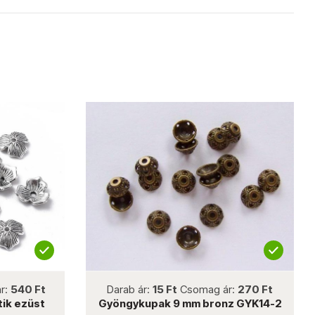
not new
540 Ft
Darab ár:
15 Ft
Csomag ár:
270 Ft
 ezüst
Gyöngykupak 9 mm bronz GYK14-2