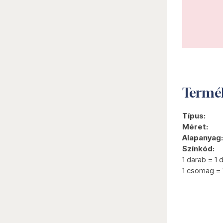
Termé
Típus:
Méret:
Alapanyag:
Színkód:
1 darab = 1 
1 csomag = 