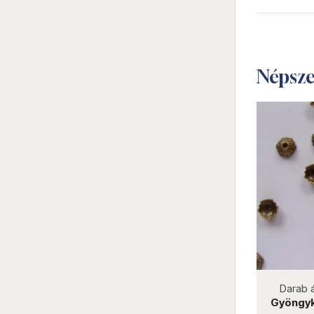
Népsz
not new
Darab ár:
5 Ft
Csomag ár:
90 Ft
Darab ár:
Gyöngykupak 6x1 mm platina
Gyöngykup