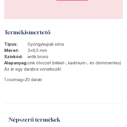
Termékismertető
Típus:
Gyöngykupak sima
Méret:
3x6,5 mm
Színkód:
antik bronz
Alapanyag:
cink ötvözet (nikkel-, kadmium-, és ólommentes)
Az ár egy darabra vonatkozik!
1 csomag=20 darab
Népszerű termékek