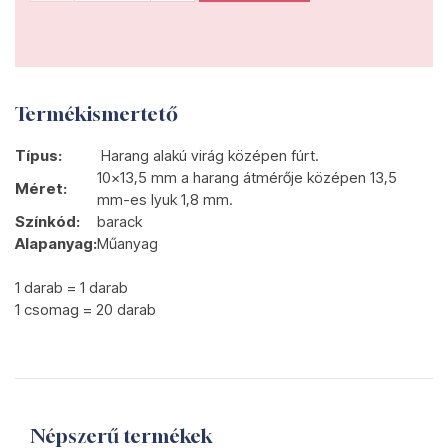
Termékismertető
Típus:
Harang alakú virág középen fúrt.
10x13,5 mm a harang átmérője középen 13,5
Méret:
mm-es lyuk 1,8 mm.
Színkód:
barack
Alapanyag:
Műanyag
1 darab = 1 darab
1 csomag = 20 darab
Népszerű termékek