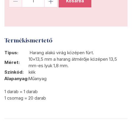
Kosárba
Termékismertető
Típus:
Harang alakú virág középen fúrt.
10x13,5 mm a harang átmérője középen 13,5
Méret:
mm-es lyuk 1,8 mm.
Színkód:
kék
Alapanyag:
Műanyag
1 darab = 1 darab
1 csomag = 20 darab