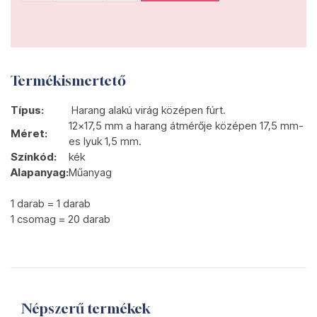
Termékismertető
Típus:
Harang alakú virág középen fúrt.
12x17,5 mm a harang átmérője középen 17,5 mm-
Méret:
es lyuk 1,5 mm.
Színkód:
kék
Alapanyag:
Műanyag
1 darab = 1 darab
1 csomag = 20 darab
Népszerű termékek