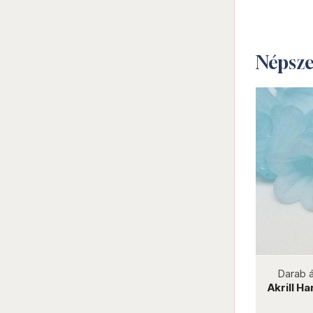
Népsz
not new
Darab ár:
5 Ft
Csomag ár:
80 Ft
Darab 
Akrill kála 10x10 mm zöld
Akrill H