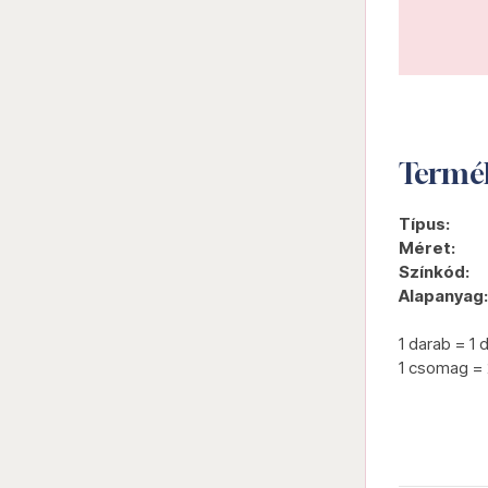
Termé
Típus:
Méret:
Színkód:
Alapanyag:
1 darab = 1 
1 csomag = 