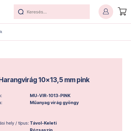
nk
l Harangvirág 10x13,5 mm pink
:
MU-VIR-1013-PINK
a:
Műanyag virág gyöngy
i hely / típus:
Távol-Keleti
Rózsaszín