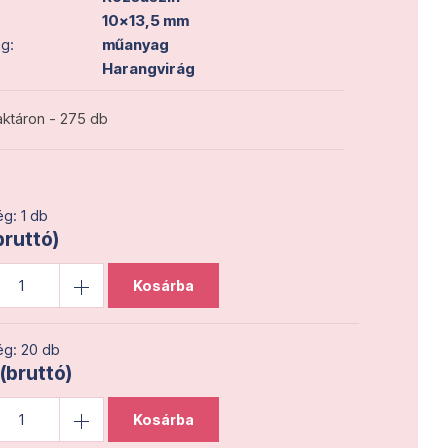
10x13,5 mm
g:
műanyag
Harangvirág
ktáron - 275 db
g: 1 db
bruttó)
Kosárba
g: 20 db
 (bruttó)
Kosárba