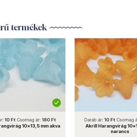
erű termékek
not new
not new
ár:
10 Ft
Csomag ár:
180 Ft
Darab ár:
10 Ft
Csomag á
arangvirág 10x13,5 mm akva
Akrill Harangvirág 10
narancs