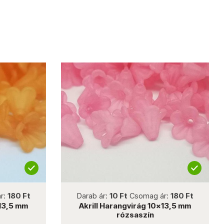
not new
r:
180 Ft
Darab ár:
10 Ft
Csomag ár:
180 Ft
x13,5 mm
Akrill Harangvirág 10x13,5 mm
rózsaszín