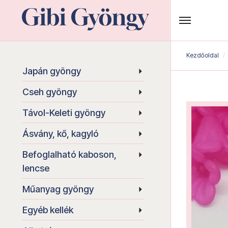
Kezdőoldal
Japán gyöngy
Cseh gyöngy
Távol-Keleti gyöngy
Ásvány, kő, kagyló
Befoglalható kaboson,
lencse
Műanyag gyöngy
Egyéb kellék