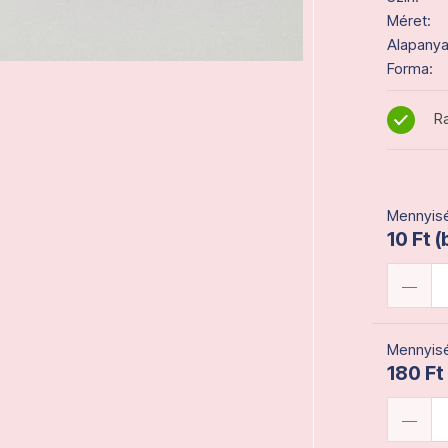
Méret:
Alapanya
Forma:
Ra
Mennyisé
10 Ft (
Mennyisé
180 Ft