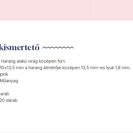
kismertető
Harang alakú virág középen fúrt.
10x13,5 mm a harang átmérője középen 13,5 mm-es lyuk 1,8 mm.
pink
Műanyag
darab
20 darab