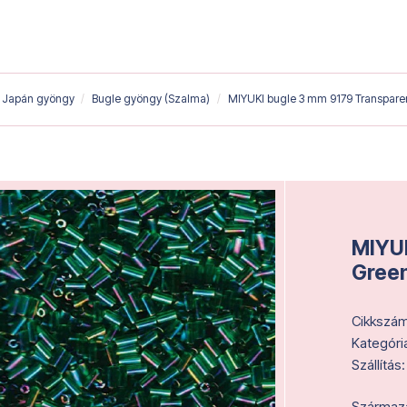
Japán gyöngy
Bugle gyöngy (Szalma)
MIYUKI bugle 3 mm 9179 Transpare
MIYUK
Gree
Cikkszám
Kategóri
Szállítás:
Származás