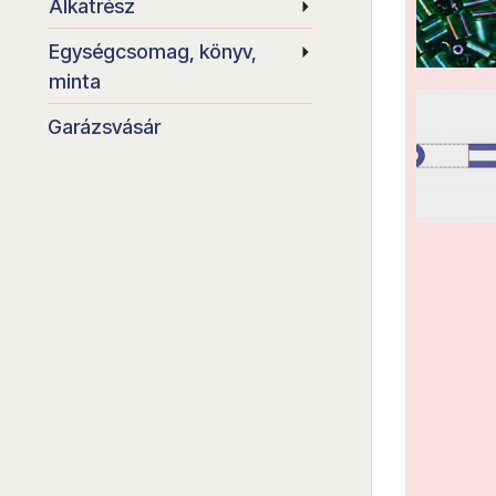
Alkatrész
Egységcsomag, könyv,
minta
Garázsvásár