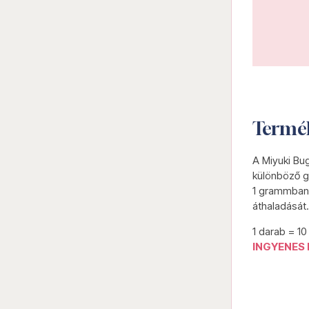
Termé
A Miyuki Bu
különböző g
1 grammban 
áthaladását.
1 darab = 1
INGYENES 