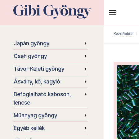
Kezdőoldal
Japán gyöngy
Cseh gyöngy
Távol-Keleti gyöngy
Ásvány, kő, kagyló
Befoglalható kaboson,
lencse
Műanyag gyöngy
Egyéb kellék