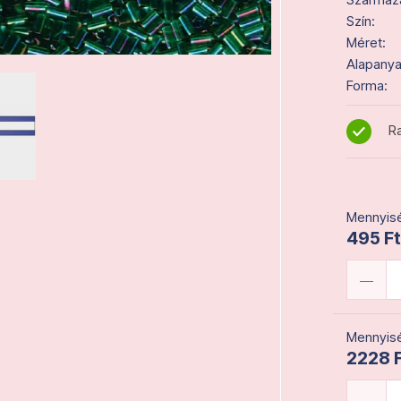
Szín:
Méret:
Alapanya
Forma:
Ra
Mennyisé
495 Ft
Mennyisé
2228 F