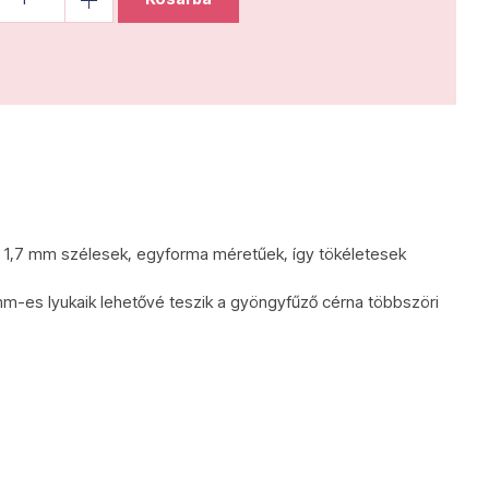
 1,7 mm szélesek, egyforma méretűek, így tökéletesek
mm-es lyukaik lehetővé teszik a gyöngyfűző cérna többszöri