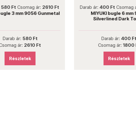
not new
not new
:
580 Ft
Csomag ár:
2610 Ft
Darab ár:
400 Ft
Csomag 
bugle 3 mm 9056 Gunmetal
MIYUKI bugle 6 mm
Silverlined Dark T
Darab ár:
580 Ft
Darab ár:
400 F
Csomag ár:
2610 Ft
Csomag ár:
1800 
Részletek
Részletek