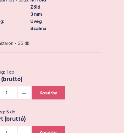
Zöld
3 mm
g:
Üveg
Szalma
ktáron - 35 db
g: 1 db
 (bruttó)
Kosárba
g: 5 db
t (bruttó)
Kosárba