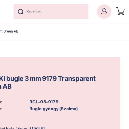
nt Green AB
I bugle 3 mm 9179 Transparent
n AB
:
BGL-03-9179
a:
Bugle gyöngy (Szalma)
i hely / típus:
MIYUKI