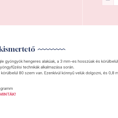
kismertető
gle gyöngyök hengeres alakúak, a 3 mm-es hosszúak és körülbelül
yöngyfűzési technikák alkalmazása során.
körülbelül 80 szem van. Ezenkívül könnyű velük dolgozni, és 0,8 
0 gramm
MINTÁK!