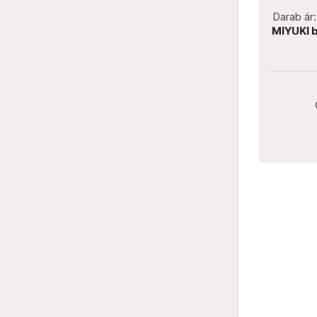
not new
Darab ár:
450 Ft
Csomag ár:
2025 Ft
Darab ár
MIYUKI bugle 3 mm 9410 Opaque
MIYUKI 
Mauve
Darab ár:
450 Ft
Csomag ár:
2025 Ft
Részletek