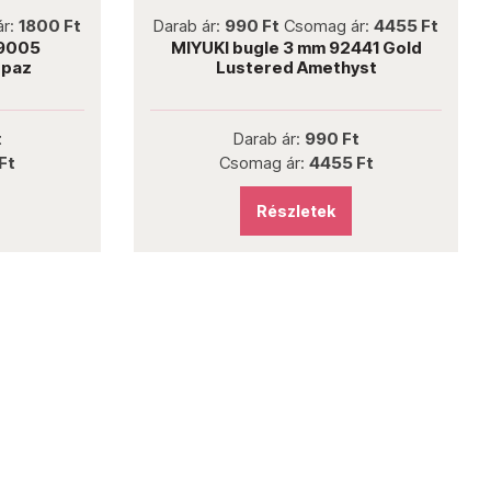
not new
ár:
1800 Ft
Darab ár:
990 Ft
Csomag ár:
4455 Ft
 9005
MIYUKI bugle 3 mm 92441 Gold
opaz
Lustered Amethyst
t
Darab ár:
990 Ft
Ft
Csomag ár:
4455 Ft
Részletek