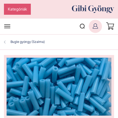
Kategóriák
Bugle gyöngy (Szalma)