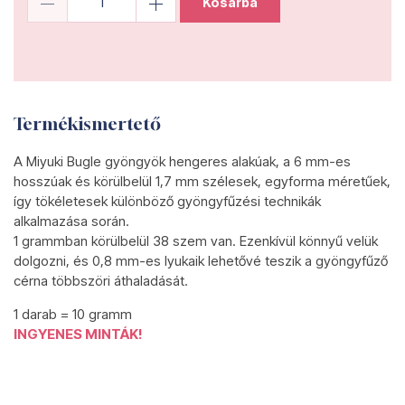
Kosárba
Termékismertető
A Miyuki Bugle gyöngyök hengeres alakúak, a 6 mm-es
hosszúak és körülbelül 1,7 mm szélesek, egyforma méretűek,
így tökéletesek különböző gyöngyfűzési technikák
alkalmazása során.
1 grammban körülbelül 38 szem van. Ezenkívül könnyű velük
dolgozni, és 0,8 mm-es lyukaik lehetővé teszik a gyöngyfűző
cérna többszöri áthaladását.
1 darab = 10 gramm
INGYENES MINTÁK!