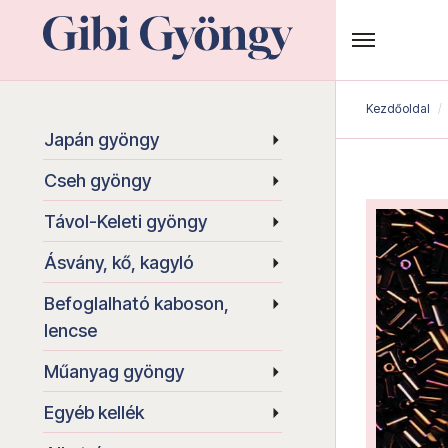
Kezdőoldal
Japán gyöngy
Cseh gyöngy
Távol-Keleti gyöngy
Ásvány, kő, kagyló
Befoglalható kaboson,
lencse
Műanyag gyöngy
Egyéb kellék