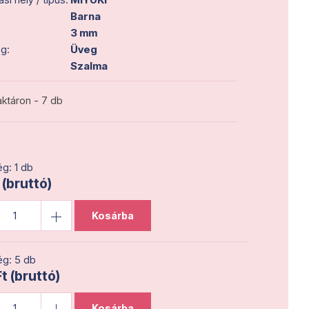
Barna
3 mm
g:
Üveg
Szalma
ktáron - 7 db
g: 1 db
 (bruttó)
Kosárba
g: 5 db
t (bruttó)
Kosárba