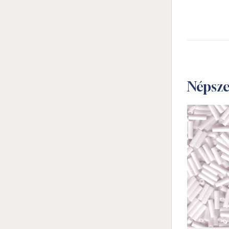
Népsz