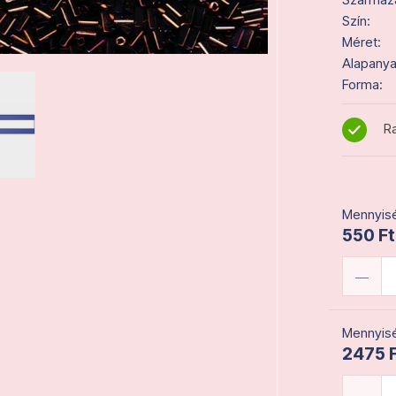
Szín:
Méret:
Alapanya
Forma:
Ra
Mennyisé
550 Ft
Mennyisé
2475 F