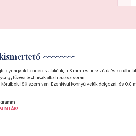
kismertető
gle gyöngyök hengeres alakúak, a 3 mm-es hosszúak és körülbelül
yöngyfűzési technikák alkalmazása során.
körülbelül 80 szem van. Ezenkívül könnyű velük dolgozni, és 0,8 
0 gramm
MINTÁK!