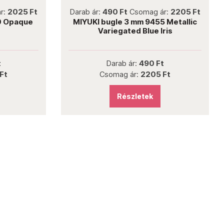
not new
r:
2025 Ft
Darab ár:
490 Ft
Csomag ár:
2205 Ft
0 Opaque
MIYUKI bugle 3 mm 9455 Metallic
Variegated Blue Iris
t
Darab ár:
490 Ft
Ft
Csomag ár:
2205 Ft
Részletek