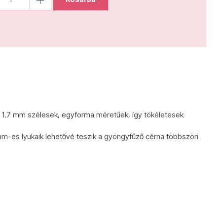
 1,7 mm szélesek, egyforma méretűek, így tökéletesek
mm-es lyukaik lehetővé teszik a gyöngyfűző cérna többszöri