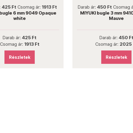
not new
not new
:
425 Ft
Csomag ár:
1913 Ft
Darab ár:
450 Ft
Csomag á
 bugle 6 mm 9049 Opaque
MIYUKI bugle 3 mm 941
white
Mauve
Darab ár:
425 Ft
Darab ár:
450 F
Csomag ár:
1913 Ft
Csomag ár:
2025 
Részletek
Részletek