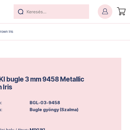
own Iris
I bugle 3 mm 9458 Metallic
 Iris
:
BGL-03-9458
a:
Bugle gyöngy (Szalma)
i hely / típus:
MIYUKI