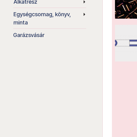
Alkatrész
Egységcsomag, könyv,
minta
Garázsvásár