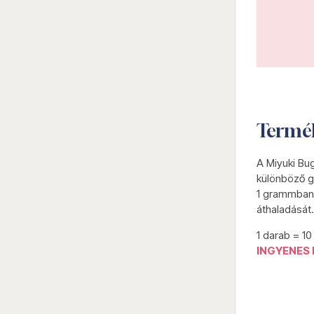
Termé
A Miyuki Bu
különböző g
1 grammban 
áthaladását.
1 darab = 1
INGYENES 