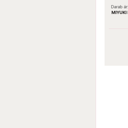
not new
Darab ár:
680 Ft
Csomag ár:
3060 Ft
Darab ár
MIYUKI bugle 6 mm 9594 Ceylon
MIYUKI
Light Yellow
Darab ár:
680 Ft
Csomag ár:
3060 Ft
Részletek