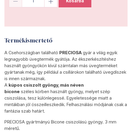
Kosárba
Termékismertető
A Csehországban található
PRECIOSA
gyár a világ egyik
legnagyobb üvegtermék gyátója. Az ékszerkészítéshez
használt gyöngyökön kívül számtalan más üvegterméket
gyártanak még, így például a csillárokon található üvegdíszek
is innen származnak.
A
kúpos csiszolt gyöngy, más néven
bicone
széles körben használt gyöngy, melyet szép
csiszolása, tesz különlegessé. Egyeletessége miatt a
mintákban jól összeilleszkedik. Felhasználási módjának csak a
fantázia szab határt.
PRECIOSA gyártmányú Bicone csiszolású gyöngy. 3 mm
méretű.