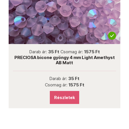
not new
Darab ár:
35 Ft
Csomag ár:
1575 Ft
PRECIOSA bicone gyöngy 4 mm Light Amethyst
P
AB Matt
Darab ár:
35 Ft
Csomag ár:
1575 Ft
Részletek