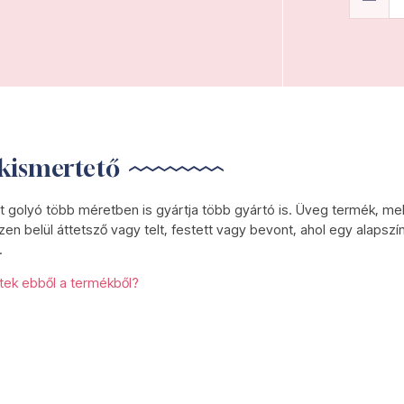
kismertető
t golyó több méretben is gyártja több gyártó is. Üveg termék, me
zen belül áttetsző vagy telt, festett vagy bevont, ahol egy alapszín
.
etek ebből a termékből?