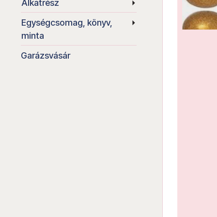
Alkatrész
Egységcsomag, könyv,
minta
Garázsvásár