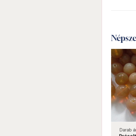
Népsz
not new
Darab ár:
17 Ft
Csomag ár:
306 Ft
Darab á
Préselt golyó 6 mm 63130
Préselt