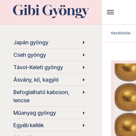
Kezdőoldal
Japán gyöngy
Cseh gyöngy
Távol-Keleti gyöngy
Ásvány, kő, kagyló
Befoglalható kaboson,
lencse
Műanyag gyöngy
Egyéb kellék