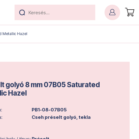
d Metallic Hazel
lt golyó 8 mm 07B05 Saturated
lic Hazel
:
PB1-08-07B05
a:
Cseh préselt golyó, tekla
i hely / típus:
Préselt