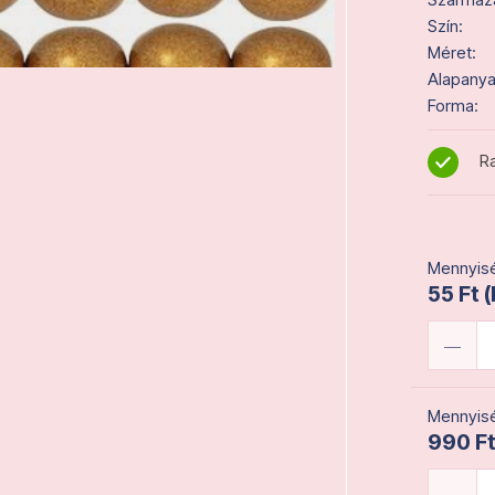
Szín:
Méret:
Alapanya
Forma:
Ra
Mennyisé
55 Ft 
Mennyisé
990 Ft