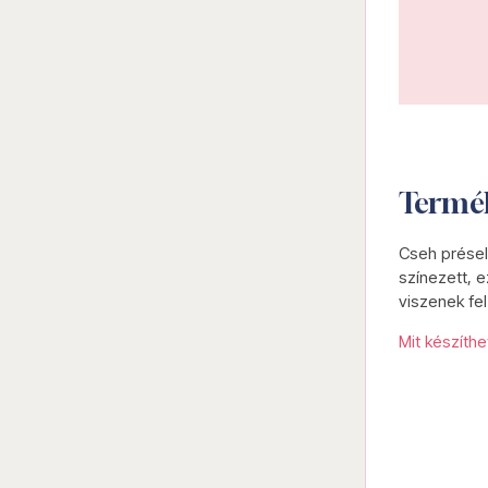
Termé
Cseh présel
színezett, e
viszenek fel
Mit készíth