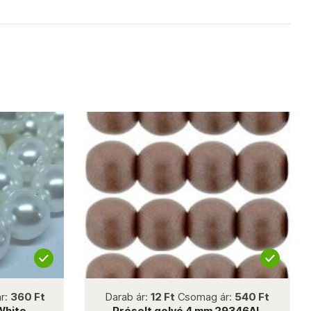
not new
r:
360 Ft
Darab ár:
12 Ft
Csomag ár:
540 Ft
White
Préselt golyó 4 mm 29346AL