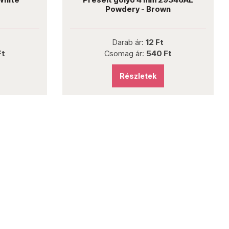
Powdery - Brown
Darab ár:
12 Ft
Ft
Csomag ár:
540 Ft
Részletek