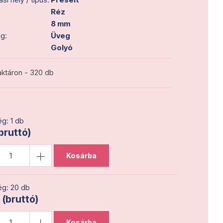
Réz
8 mm
g:
Üveg
Golyó
ktáron - 320 db
g: 1 db
(bruttó)
Kosárba
g: 20 db
 (bruttó)
Kosárba