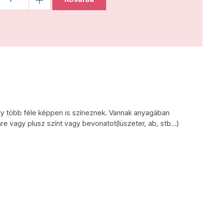
ly több féle képpen is színeznek. Vannak anyagában
re vagy plusz színt vagy bevonatot(lüszeter, ab, stb...)