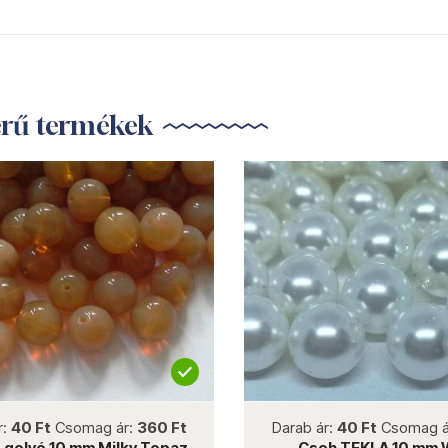
erű termékek
not new
not new
r:
40 Ft
Csomag ár:
360 Ft
Darab ár:
40 Ft
Csomag á
 golyó 10 mm Milky Topaz
Cseh TEKLA 10 mm 