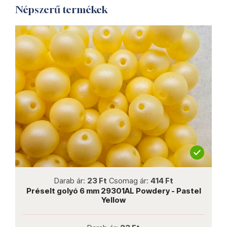
Népszerű termékek
not new
Darab ár:
23 Ft
Csomag ár:
414 Ft
Préselt golyó 6 mm 29301AL Powdery - Pastel
Yellow