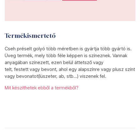
Termékismertető
Cseh préselt golyó több méretben is gyártja több gyártó is.
Üveg termék, mely több féle képpen is színeznek. Vannak
anyagában színezett, ezen belül áttetsző vagy
telt, festett vagy bevont, ahol egy alapszínre vagy plusz színt
vagy bevonatot(lüszeter, ab, stb...) viszenek fel.
Mit készíthetek ebből a termékből?