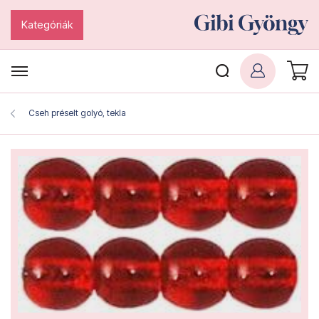
Kategóriák
Cseh préselt golyó, tekla