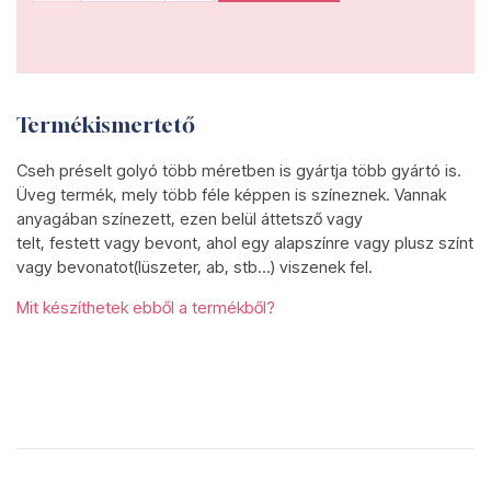
Termékismertető
Cseh préselt golyó több méretben is gyártja több gyártó is.
Üveg termék, mely több féle képpen is színeznek. Vannak
anyagában színezett, ezen belül áttetsző vagy
telt, festett vagy bevont, ahol egy alapszínre vagy plusz színt
vagy bevonatot(lüszeter, ab, stb...) viszenek fel.
Mit készíthetek ebből a termékből?