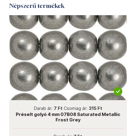
Népszerű termékek
not new
Darab ár:
7 Ft
Csomag ár:
315 Ft
Préselt golyó 4 mm 07B08 Saturated Metallic
Pr
Frost Grey