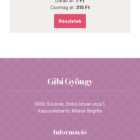
Darab ár:
7 Ft
Csomag ár:
315 Ft
Részletek
Gibi Gyöngy
5000 Szolnok, Dobó István utca 1.
Kapcsolattartó: Molnár Brigitta
Információ