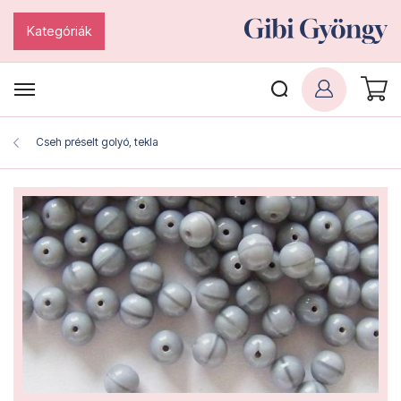
Kategóriák
Cseh préselt golyó, tekla