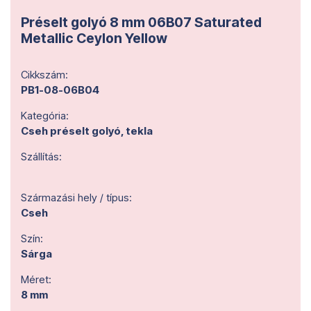
Préselt golyó 8 mm 06B07 Saturated
Metallic Ceylon Yellow
Cikkszám:
PB1-08-06B04
Kategória:
Cseh préselt golyó, tekla
Szállítás:
Származási hely / típus:
Cseh
Szín:
Sárga
Méret:
8 mm