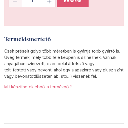
Kosárba
Termékismertető
Cseh préselt golyó több méretben is gyártja több gyártó is.
Üveg termék, mely több féle képpen is színeznek. Vannak
anyagában színezett, ezen belül áttetsző vagy
telt, festett vagy bevont, ahol egy alapszínre vagy plusz színt
vagy bevonatot(lüszeter, ab, stb...) viszenek fel.
Mit készíthetek ebből a termékből?