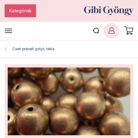
Kategóriák
Cseh préselt golyó, tekla