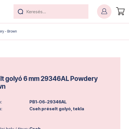
ry - Brown
lt golyó 6 mm 29346AL Powdery
wn
:
PB1-06-29346AL
a:
Cseh préselt golyó, tekla
i hely / típus:
Cseh