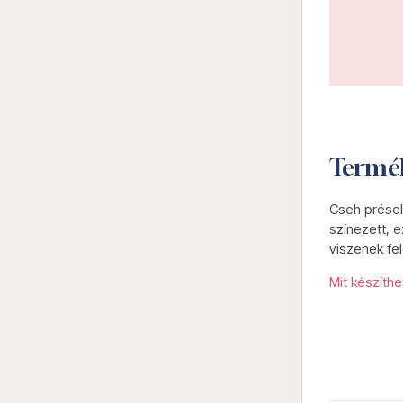
Termé
Cseh présel
színezett, e
viszenek fel
Mit készíth