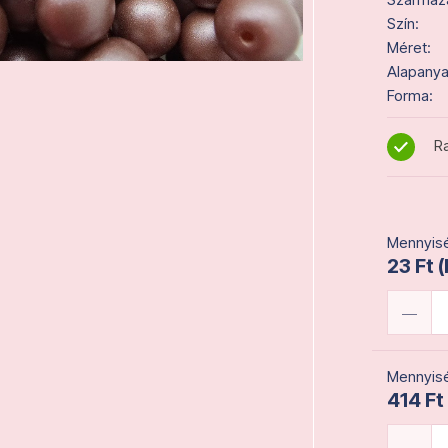
Szín:
Méret:
Alapanya
Forma:
Ra
Mennyisé
23 Ft 
Mennyisé
414 Ft