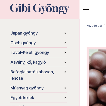
Kezdőoldal
Japán gyöngy
Cseh gyöngy
Távol-Keleti gyöngy
Ásvány, kő, kagyló
Befoglalható kaboson,
lencse
Műanyag gyöngy
Egyéb kellék