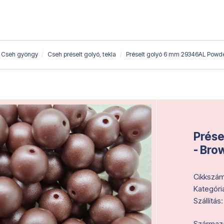
Cseh gyöngy
Cseh préselt golyó, tekla
Préselt golyó 6 mm 29346AL Powde
Prése
- Bro
Cikkszám
Kategóri
Szállítás:
Származás