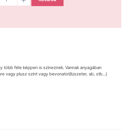
ly több féle képpen is színeznek. Vannak anyagában
re vagy plusz színt vagy bevonatot(lüszeter, ab, stb...)