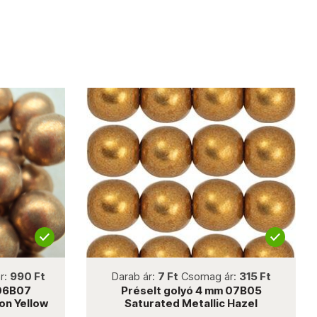
not new
r:
990 Ft
Darab ár:
7 Ft
Csomag ár:
315 Ft
 06B07
Préselt golyó 4 mm 07B05
on Yellow
Saturated Metallic Hazel