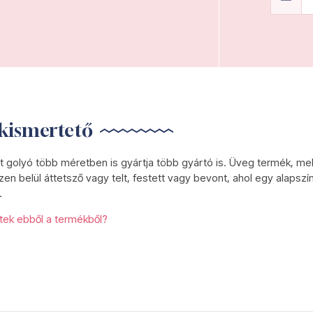
kismertető
t golyó több méretben is gyártja több gyártó is. Üveg termék, me
zen belül áttetsző vagy telt, festett vagy bevont, ahol egy alapszín
.
etek ebből a termékből?