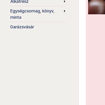
Alkatrész
Egységcsomag, könyv,
minta
Garázsvásár