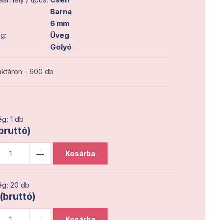
Barna
6 mm
g:
Üveg
Golyó
ktáron - 600 db
g: 1 db
(bruttó)
Kosárba
g: 20 db
 (bruttó)
Kosárba