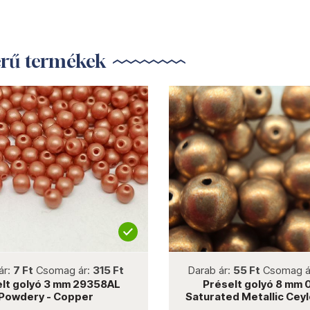
erű termékek
not new
not new
ár:
7 Ft
Csomag ár:
315 Ft
Darab ár:
55 Ft
Csomag á
lt golyó 3 mm 29358AL
Préselt golyó 8 mm
Powdery - Copper
Saturated Metallic Ceyl