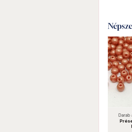
Népsz
not new
Darab ár:
10 Ft
Csomag ár:
450 Ft
Darab 
Préselt golyó 3 mm 29703AL
Prése
Powdery - Ivory