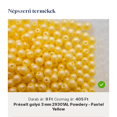
Népszerű termékek
not new
Darab ár:
9 Ft
Csomag ár:
405 Ft
Préselt golyó 3 mm 29301AL Powdery - Pastel
P
Yellow