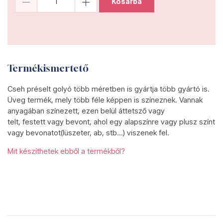
Kosárba
Termékismertető
Cseh préselt golyó több méretben is gyártja több gyártó is.
Üveg termék, mely több féle képpen is színeznek. Vannak
anyagában színezett, ezen belül áttetsző vagy
telt, festett vagy bevont, ahol egy alapszínre vagy plusz színt
vagy bevonatot(lüszeter, ab, stb...) viszenek fel.
Mit készíthetek ebből a termékből?