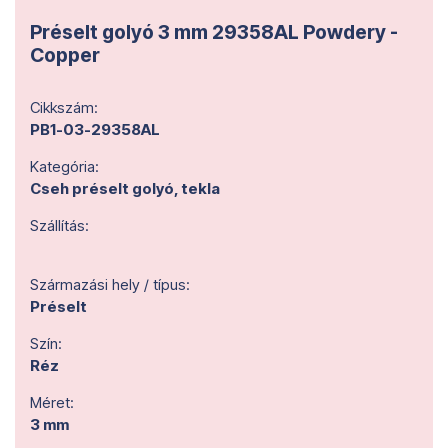
Préselt golyó 3 mm 29358AL Powdery -
Copper
Cikkszám:
PB1-03-29358AL
Kategória:
Cseh préselt golyó, tekla
Szállítás:
Származási hely / típus:
Préselt
Szín:
Réz
Méret:
3 mm