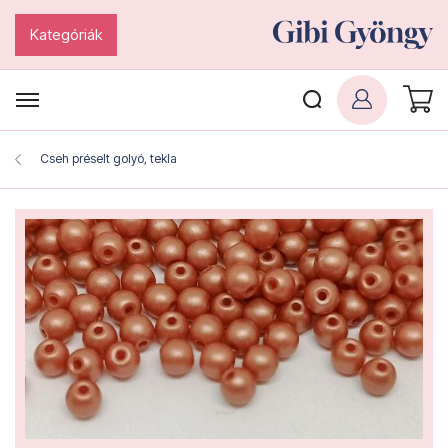
Kategóriák
Cseh préselt golyó, tekla