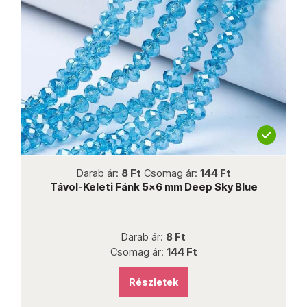
not new
Darab ár:
8 Ft
Csomag ár:
144 Ft
Távol-Keleti Fánk 5x6 mm Deep Sky Blue
Darab ár:
8 Ft
Csomag ár:
144 Ft
Részletek