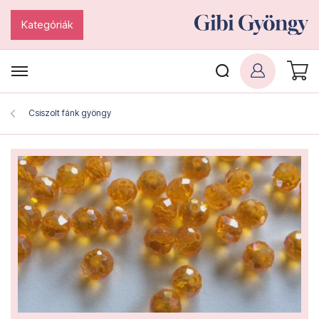
Kategóriák
Csiszolt fánk gyöngy