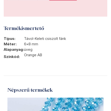
Termékismertető
Típus:
Távol-Keleti csiszolt fánk
Méter:
6x8 mm
Alapanyag:
üveg
Orange AB
Színkód:
Népszerű termékek