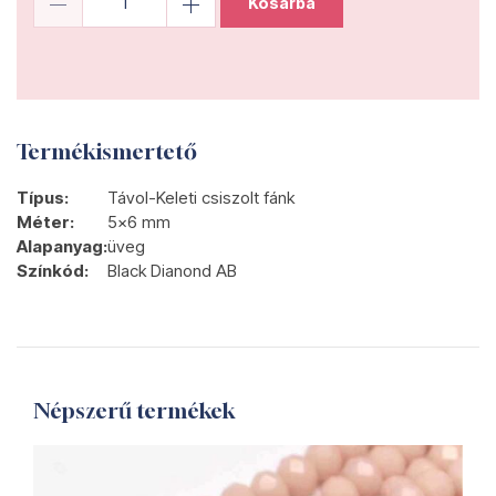
Kosárba
Termékismertető
Típus:
Távol-Keleti csiszolt fánk
Méter:
5x6 mm
Alapanyag:
üveg
Színkód:
Black Dianond AB
Népszerű termékek