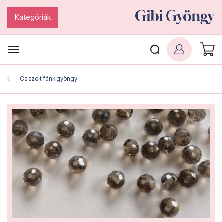
Kategóriák
Csiszolt fánk gyöngy