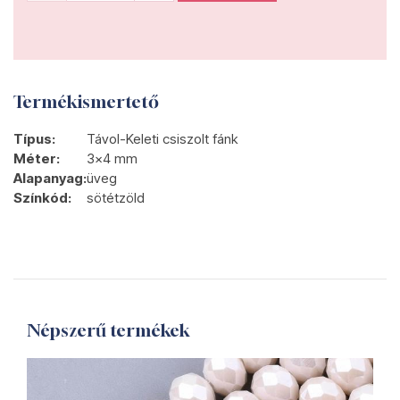
Termékismertető
Típus:
Távol-Keleti csiszolt fánk
Méter:
3x4 mm
Alapanyag:
üveg
Színkód:
sötétzöld
Népszerű termékek