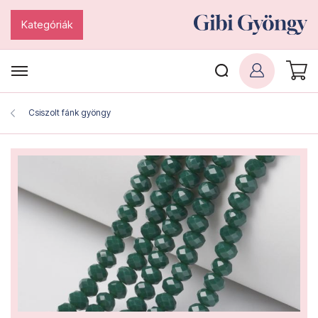
Kategóriák
Csiszolt fánk gyöngy