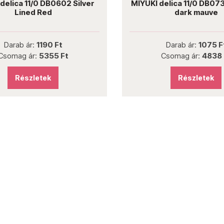
delica 11/0 DB0602 Silver
MIYUKI delica 11/0 DB0
Lined Red
dark mauve
Darab ár:
1190 Ft
Darab ár:
1075 F
Csomag ár:
5355 Ft
Csomag ár:
4838 
Részletek
Részletek