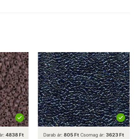
not new
ár:
4838 Ft
Darab ár:
805 Ft
Csomag ár:
3623 Ft