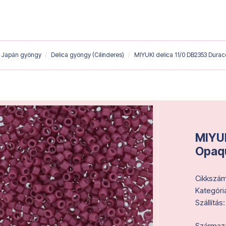
Japán gyöngy
Delica gyöngy (Cilinderes)
MIYUKI delica 11/0 DB2353 Dura
MIYUK
Opaqu
Cikkszám
Kategóri
Szállítás:
Származás