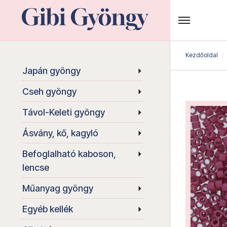
Kezdőoldal
Japán gyöngy
Cseh gyöngy
Távol-Keleti gyöngy
Ásvány, kő, kagyló
Befoglalható kaboson,
lencse
Műanyag gyöngy
Egyéb kellék