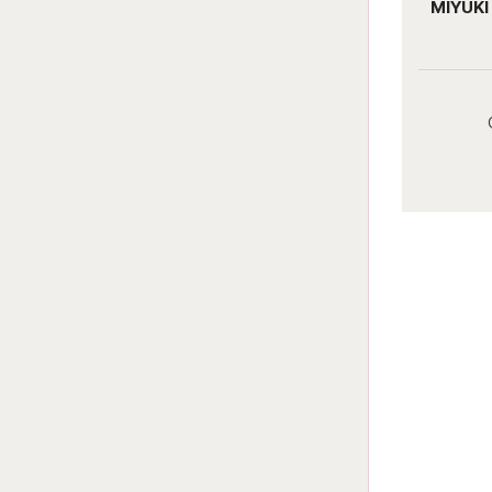
MIYUKI delica 11/0 DB2140
MIYUKI 
Duracoat opaque anemone
Darab ár:
1230 Ft
Csomag ár:
5535 Ft
Részletek