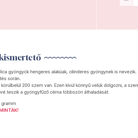
kismertető
lica gyöngyök hengeres alakúak, cilinderes gyöngynek is nevezik.
tés során.
körülbelül 200 szem van. Ezen kívül könnyű velük dolgozni, a szem
ővé teszik a gyöngyfűző cérna többszöri áthaladását.
5 gramm
MINTÁK!