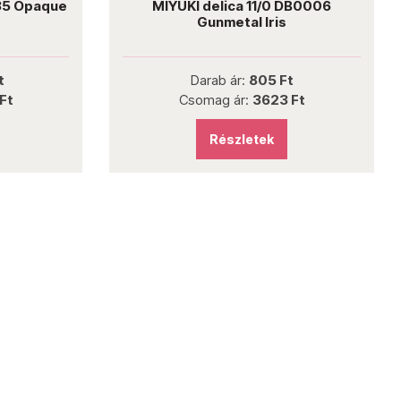
735 Opaque
MIYUKI delica 11/0 DB0006
Gunmetal Iris
t
Darab ár:
805 Ft
Ft
Csomag ár:
3623 Ft
Részletek