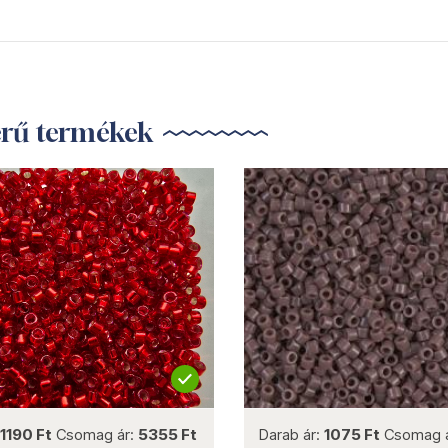
erű termékek
not new
not new
1190 Ft
Csomag ár:
5355 Ft
Darab ár:
1075 Ft
Csomag 