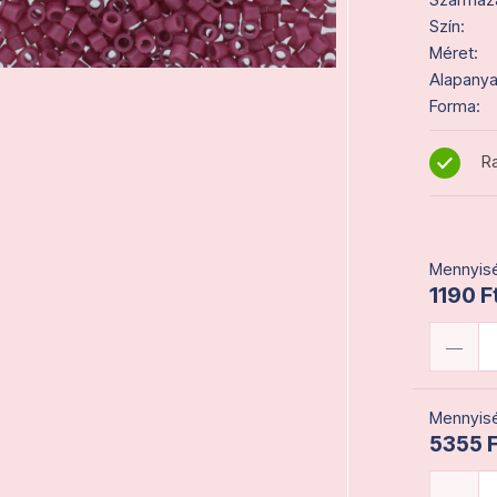
Szín:
Méret:
Alapanya
Forma:
Ra
Mennyisé
1190 F
Mennyisé
5355 F