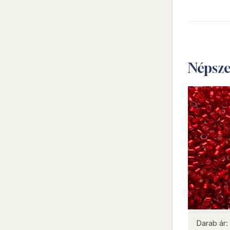
Népsz
not new
Darab ár:
1230 Ft
Csomag ár:
5535 Ft
Darab ár: