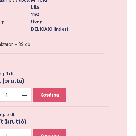
Lila
11/0
g:
Üveg
DELICA(Cilinder)
ktáron - 89 db
g: 1 db
t (bruttó)
Kosárba
g: 5 db
t (bruttó)
Kosárba