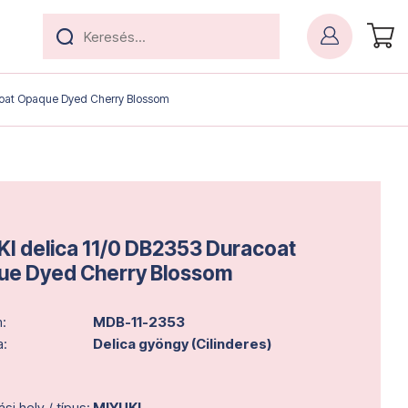
coat Opaque Dyed Cherry Blossom
I delica 11/0 DB2353 Duracoat
e Dyed Cherry Blossom
:
MDB-11-2353
a:
Delica gyöngy (Cilinderes)
i hely / típus:
MIYUKI