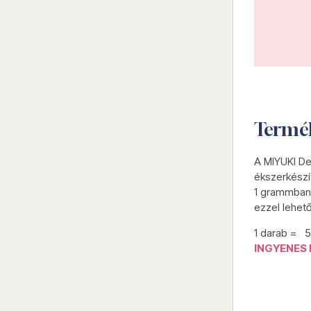
Termé
A MIYUKI De
ékszerkészí
1 grammban 
ezzel lehet
1 darab = 
INGYENES 