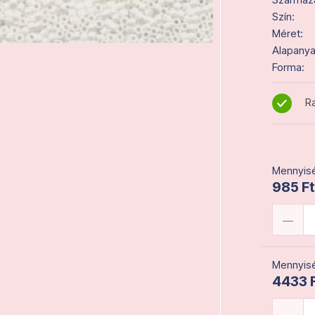
Szín:
Méret:
Alapanya
Forma:
Ra
Mennyisé
985 Ft
Mennyisé
4433 F