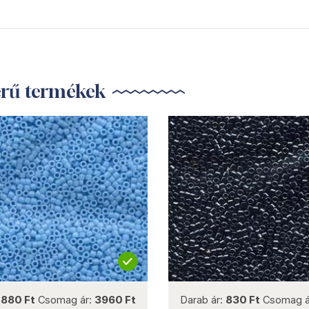
erű termékek
not new
not new
:
880 Ft
Csomag ár:
3960 Ft
Darab ár:
830 Ft
Csomag á