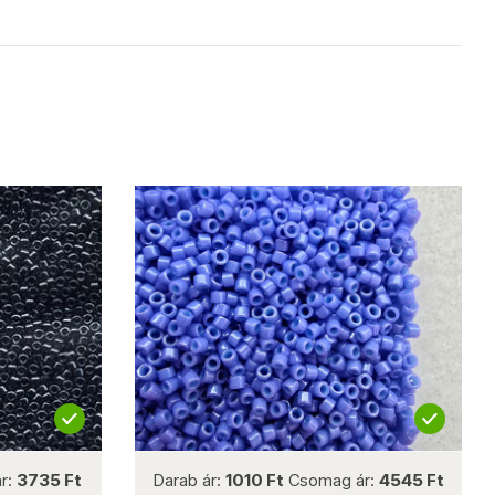
not new
r:
3735 Ft
Darab ár:
1010 Ft
Csomag ár:
4545 Ft