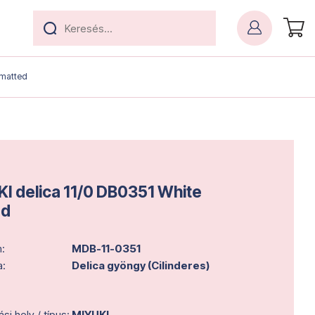
 matted
I delica 11/0 DB0351 White
ed
:
MDB-11-0351
a:
Delica gyöngy (Cilinderes)
i hely / típus:
MIYUKI