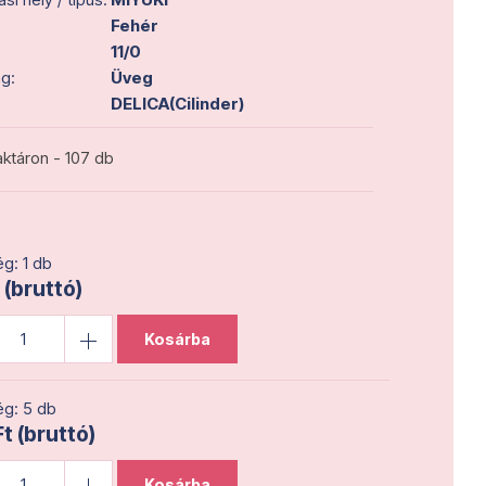
Fehér
11/0
g:
Üveg
DELICA(Cilinder)
ktáron - 107 db
g: 1 db
 (bruttó)
Kosárba
g: 5 db
t (bruttó)
Kosárba