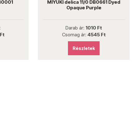
DB0001
MIYUKI delica 11/0 DB0661 Dyed
Opaque Purple
t
Darab ár:
1010 Ft
Ft
Csomag ár:
4545 Ft
Részletek