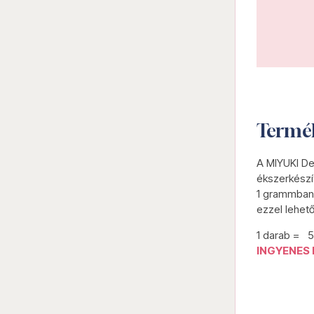
Termé
A MIYUKI De
ékszerkészí
1 grammban 
ezzel lehet
1 darab = 
INGYENES 