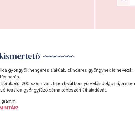
kismertető
lica gyöngyök hengeres alakúak, cilinderes gyöngynek is nevezik.
tés során.
körülbelül 200 szem van. Ezen kívül könnyű velük dolgozni, a szem
ővé teszik a gyöngyfűző cérna többszöri áthaladását.
5 gramm
MINTÁK!