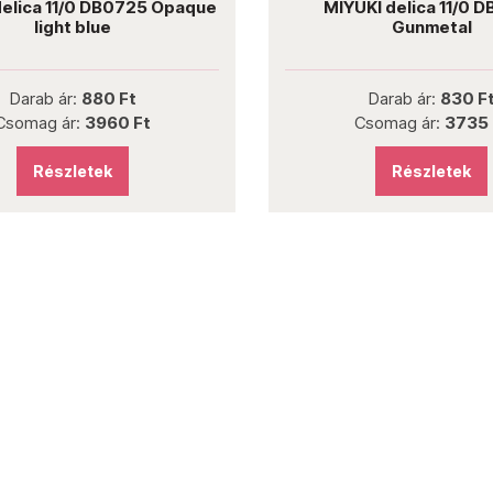
delica 11/0 DB0725 Opaque
MIYUKI delica 11/0 
light blue
Gunmetal
Darab ár:
880 Ft
Darab ár:
830 F
Csomag ár:
3960 Ft
Csomag ár:
3735 
Részletek
Részletek