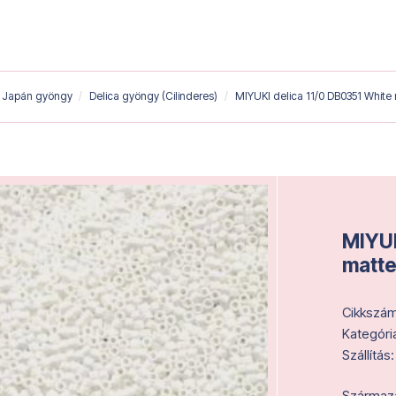
Japán gyöngy
Delica gyöngy (Cilinderes)
MIYUKI delica 11/0 DB0351 White
MIYUK
matt
Cikkszám
Kategóri
Szállítás:
Származás