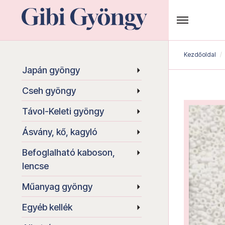
Kezdőoldal
Japán gyöngy
Cseh gyöngy
Távol-Keleti gyöngy
Ásvány, kő, kagyló
Befoglalható kaboson,
lencse
Műanyag gyöngy
Egyéb kellék