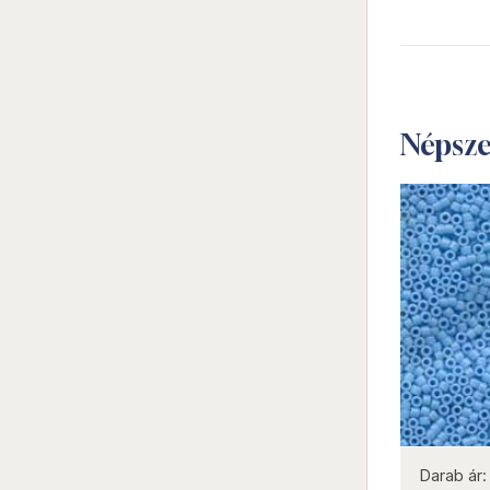
Népsz
not new
Darab ár:
1075 Ft
Csomag ár:
4838 Ft
Darab ár