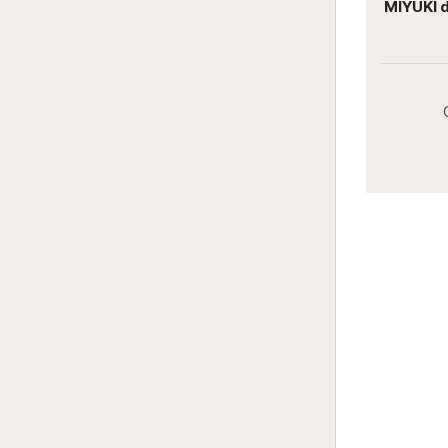
MIYUKI delica 11/0 DB1579 Opaque
MIYUKI 
ghost gray AB
Darab ár:
1075 Ft
Csomag ár:
4838 Ft
Részletek