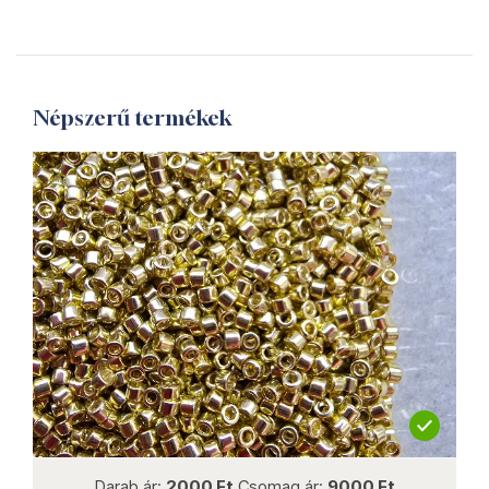
Népszerű termékek
not new
Darab ár:
2000 Ft
Csomag ár:
9000 Ft