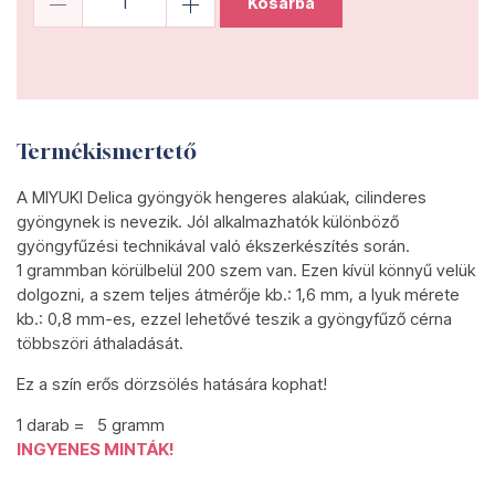
Kosárba
Termékismertető
A MIYUKI Delica gyöngyök hengeres alakúak, cilinderes
gyöngynek is nevezik. Jól alkalmazhatók különböző
gyöngyfűzési technikával való ékszerkészítés során.
1 grammban körülbelül 200 szem van. Ezen kívül könnyű velük
dolgozni, a szem teljes átmérője kb.: 1,6 mm, a lyuk mérete
kb.: 0,8 mm-es, ezzel lehetővé teszik a gyöngyfűző cérna
többszöri áthaladását.
Ez a szín erős dörzsölés hatására kophat!
1 darab = 5 gramm
INGYENES MINTÁK!