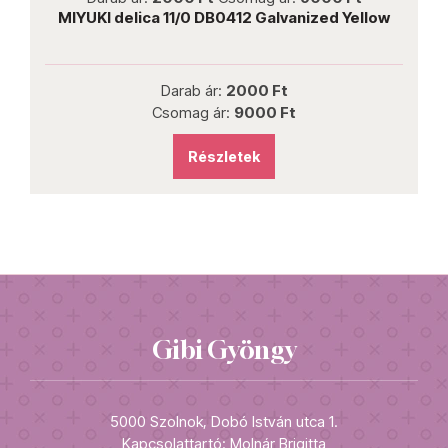
MIYUKI delica 11/0 DB0412 Galvanized Yellow
Darab ár:
2000 Ft
Csomag ár:
9000 Ft
Részletek
Gibi Gyöngy
5000 Szolnok, Dobó István utca 1.
Kapcsolattartó: Molnár Brigitta