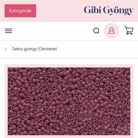
Kategóriák
Delica gyöngy (Cilinderes)