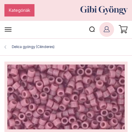
Kategóriák
Delica gyöngy (Cilinderes)