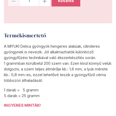
Kosárba
Termékismertető
A MIYUKI Delica gyöngyök hengeres alakúak, cilinderes
gyöngynek is nevezik. Jól alkalmazhatók különböző
gyöngyfűzési technikával való ékszerkészítés során.
1 grammban körülbelül 200 szem van. Ezen kívül könnyű velük
dolgozni, a szem teljes átmérője kb.: 1,6 mm, a lyuk mérete
kb.: 0,8 mm-es, ezzel lehetővé teszik a gyöngyfűző cérna
többszöri áthaladását.
1 darab = 5 gramm
5 darab = 25 gramm
INGYENES MINTÁK!