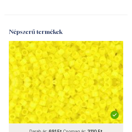
Népszerű termékek
not new
Darab ár:
691 Ft
Csomag ár:
3110 Ft