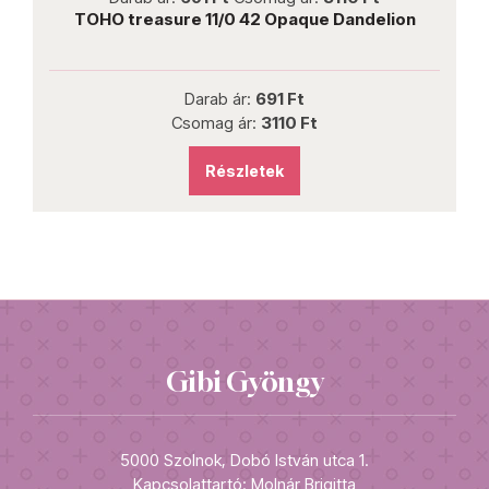
ue
TOHO treasure 11/0 42 Opaque Dandelion
Darab ár:
691 Ft
Csomag ár:
3110 Ft
Részletek
Gibi Gyöngy
5000 Szolnok, Dobó István utca 1.
Kapcsolattartó: Molnár Brigitta