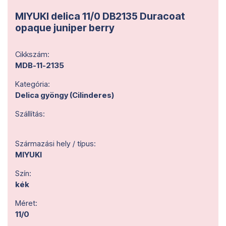
MIYUKI delica 11/0 DB2135 Duracoat
opaque juniper berry
Cikkszám:
MDB-11-2135
Kategória:
Delica gyöngy (Cilinderes)
Szállítás:
Származási hely / típus:
MIYUKI
Szín:
kék
Méret:
11/0