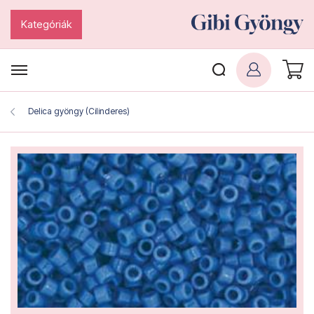
Kategóriák
Delica gyöngy (Cilinderes)