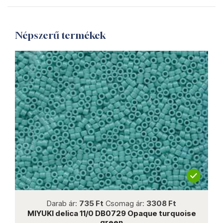
Népszerű termékek
not new
Darab ár:
735 Ft
Csomag ár:
3308 Ft
MIYUKI delica 11/0 DB0729 Opaque turquoise
MIY
green