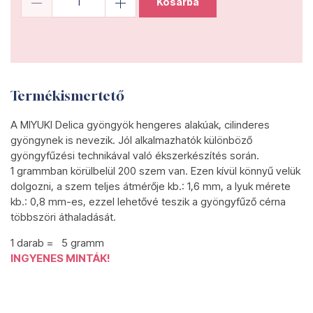
Kosárba
Termékismertető
A MIYUKI Delica gyöngyök hengeres alakúak, cilinderes
gyöngynek is nevezik. Jól alkalmazhatók különböző
gyöngyfűzési technikával való ékszerkészítés során.
1 grammban körülbelül 200 szem van. Ezen kívül könnyű velük
dolgozni, a szem teljes átmérője kb.: 1,6 mm, a lyuk mérete
kb.: 0,8 mm-es, ezzel lehetővé teszik a gyöngyfűző cérna
többszöri áthaladását.
1 darab = 5 gramm
INGYENES MINTÁK!