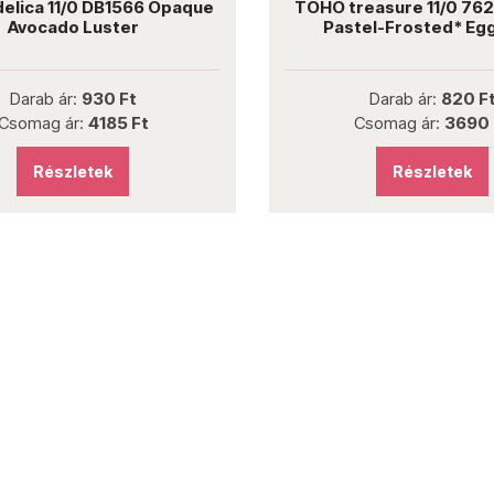
delica 11/0 DB1566 Opaque
TOHO treasure 11/0 76
Avocado Luster
Pastel-Frosted* Egg
Darab ár:
930 Ft
Darab ár:
820 F
Csomag ár:
4185 Ft
Csomag ár:
3690 
Részletek
Részletek