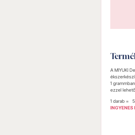
Termé
A MIYUKI De
ékszerkészí
1 grammban 
ezzel lehet
1 darab = 
INGYENES 