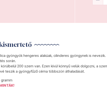
kismertető
lica gyöngyök hengeres alakúak, cilinderes gyöngynek is nevezik.
tés során.
körülbelül 200 szem van. Ezen kívül könnyű velük dolgozni, a szem
ővé teszik a gyöngyfűző cérna többszöri áthaladását.
5 gramm
MINTÁK!