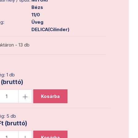
Bézs
11/0
g:
Üveg
DELICA(Cilinder)
ktáron - 13 db
g: 1 db
 (bruttó)
Kosárba
g: 5 db
t (bruttó)
Kosárba