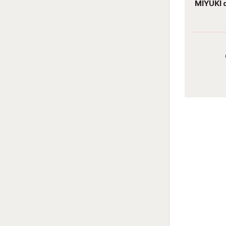
MIYUKI delica 11/0 DB1371 Opaque
MIYUKI 
rose dyed
Darab ár:
860 Ft
Csomag ár:
3870 Ft
Részletek