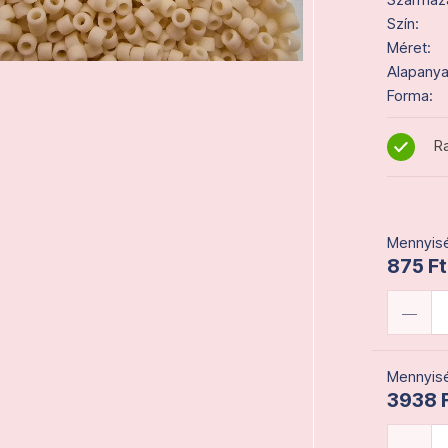
Szín:
Méret:
Alapanya
Forma:
Ra
Mennyisé
875 Ft
Mennyisé
3938 F