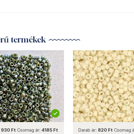
erű termékek
not new
not new
:
930 Ft
Csomag ár:
4185 Ft
Darab ár:
820 Ft
Csomag á