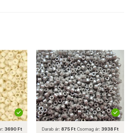
not new
r:
3690 Ft
Darab ár:
875 Ft
Csomag ár:
3938 Ft