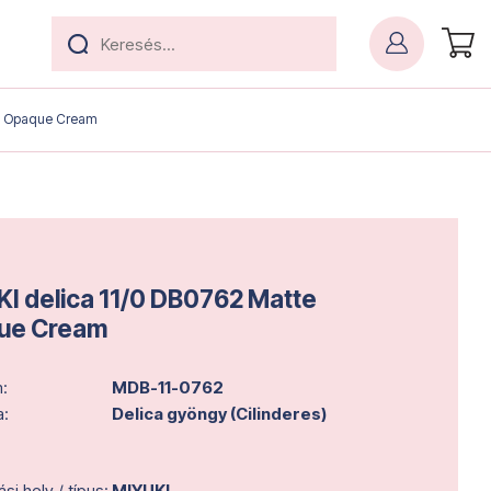
te Opaque Cream
I delica 11/0 DB0762 Matte
ue Cream
:
MDB-11-0762
a:
Delica gyöngy (Cilinderes)
i hely / típus:
MIYUKI