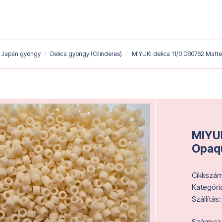
Japán gyöngy
Delica gyöngy (Cilinderes)
MIYUKI delica 11/0 DB0762 Mat
MIYUK
Opaq
Cikkszám
Kategóri
Szállítás:
Származás