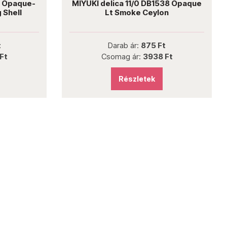
2 Opaque-
MIYUKI delica 11/0 DB1538 Opaque
 Shell
Lt Smoke Ceylon
t
Darab ár:
875 Ft
Ft
Csomag ár:
3938 Ft
Részletek