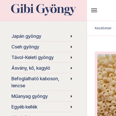
Kezdőoldal
Japán gyöngy
Cseh gyöngy
Távol-Keleti gyöngy
Ásvány, kő, kagyló
Befoglalható kaboson,
lencse
Műanyag gyöngy
Egyéb kellék