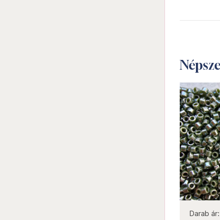
Népsz
not new
Darab ár:
860 Ft
Csomag ár:
3870 Ft
Darab ár