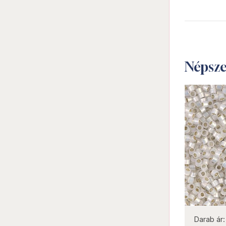
Népsz
not new
Darab ár:
820 Ft
Csomag ár:
3690 Ft
Darab ár