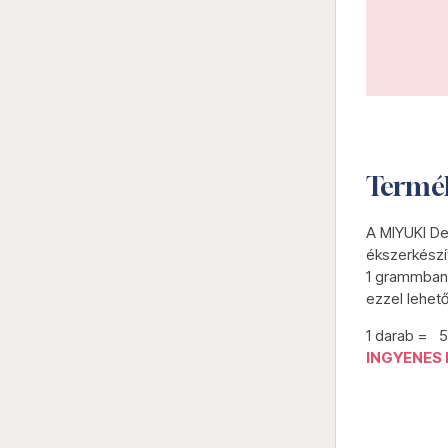
Termé
A MIYUKI De
ékszerkészí
1 grammban 
ezzel lehet
1 darab = 
INGYENES 