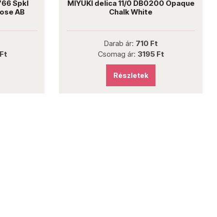
766 Spkl
MIYUKI delica 11/0 DB0200 Opaque
Rose AB
Chalk White
t
Darab ár:
710 Ft
Ft
Csomag ár:
3195 Ft
Részletek