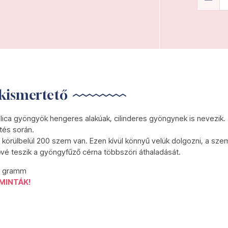
kismertető
lica gyöngyök hengeres alakúak, cilinderes gyöngynek is nevezik.
tés során.
körülbelül 200 szem van. Ezen kívül könnyű velük dolgozni, a szem
ővé teszik a gyöngyfűző cérna többszöri áthaladását.
5 gramm
MINTÁK!