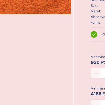
Szín:
Méret:
Alapanya
Forma:
Ra
Mennyisé
930 Ft
Mennyisé
4185 F