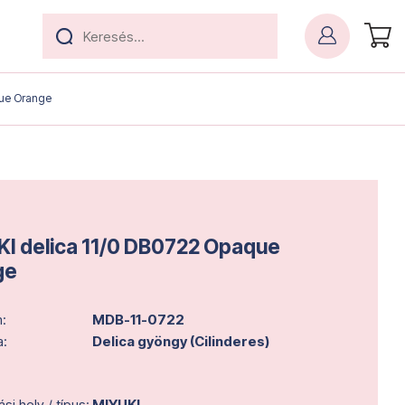
que Orange
I delica 11/0 DB0722 Opaque
ge
:
MDB-11-0722
a:
Delica gyöngy (Cilinderes)
i hely / típus:
MIYUKI