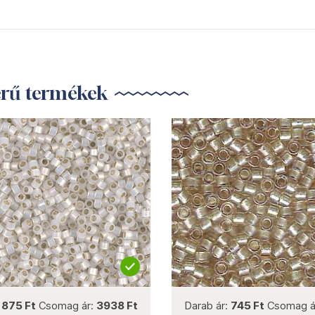
erű termékek
not new
not new
:
875 Ft
Csomag ár:
3938 Ft
Darab ár:
745 Ft
Csomag á