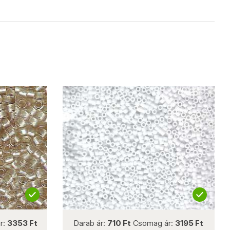
not new
r:
3353 Ft
Darab ár:
710 Ft
Csomag ár:
3195 Ft