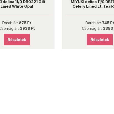
 delica 11/0 DB0221 Gilt
MIYUKI delica 11/0 DB1
Lined White Opal
Celery Lined Lt. Tea 
Darab ár:
875 Ft
Darab ár:
745 F
Csomag ár:
3938 Ft
Csomag ár:
3353 
Részletek
Részletek