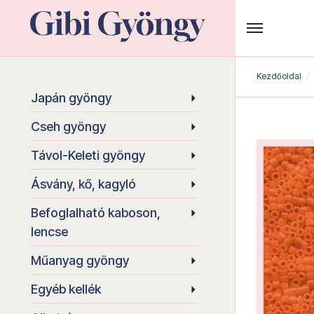
Kezdőoldal
Japán gyöngy
Cseh gyöngy
Távol-Keleti gyöngy
Ásvány, kő, kagyló
Befoglalható kaboson,
lencse
Műanyag gyöngy
Egyéb kellék