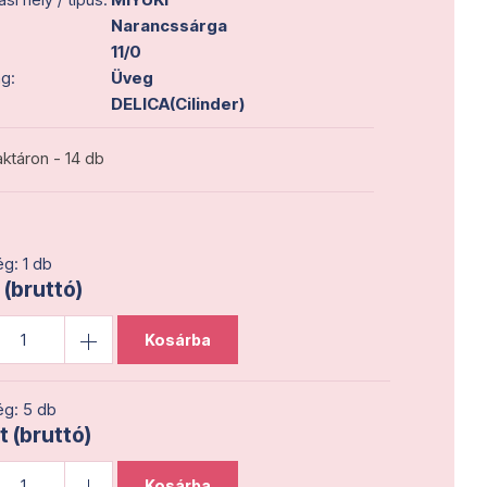
Narancssárga
11/0
g:
Üveg
DELICA(Cilinder)
ktáron - 14 db
g: 1 db
 (bruttó)
Kosárba
g: 5 db
t (bruttó)
Kosárba