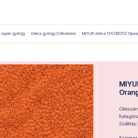
Japán gyöngy
Delica gyöngy (Cilinderes)
MIYUKI delica 11/0 DB0722 Opa
MIYUK
Oran
Cikkszám
Kategóri
Szállítás:
Származás