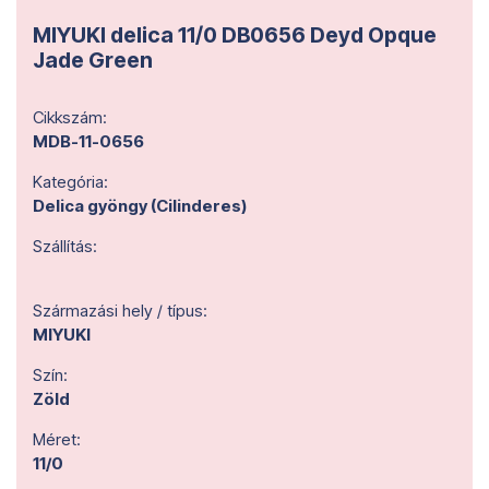
MIYUKI delica 11/0 DB0656 Deyd Opque
Jade Green
Cikkszám:
MDB-11-0656
Kategória:
Delica gyöngy (Cilinderes)
Szállítás:
Származási hely / típus:
MIYUKI
Szín:
Zöld
Méret:
11/0