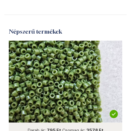
Népszerű termékek
not new
Darab ár:
795 Ft
Csomag ár:
3578 Ft