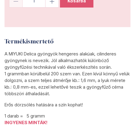
Kosárba
Termékismertető
A MIYUKI Delica gyöngyök hengeres alakúak, cilinderes
gyöngynek is nevezik. Jól alkalmazhatók különböző
gyöngyfűzési technikával való ékszerkészítés során.
1 grammban körülbelül 200 szem van. Ezen kívül könnyű velük
dolgozni, a szem teljes átmérője kb.: 1,6 mm, a lyuk mérete
kb.: 0,8 mm-es, ezzel lehetővé teszik a gyöngyfűző cérna
többszöri áthaladását.
Erős dörzsölés hatására a szín kophat!
1 darab = 5 gramm
INGYENES MINTÁK!