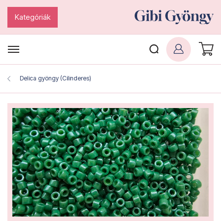
Kategóriák
Delica gyöngy (Cilinderes)