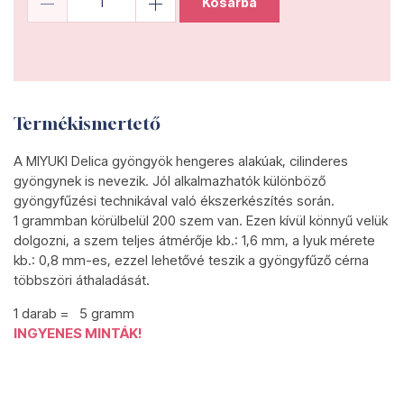
Kosárba
Termékismertető
A MIYUKI Delica gyöngyök hengeres alakúak, cilinderes
gyöngynek is nevezik. Jól alkalmazhatók különböző
gyöngyfűzési technikával való ékszerkészítés során.
1 grammban körülbelül 200 szem van. Ezen kívül könnyű velük
dolgozni, a szem teljes átmérője kb.: 1,6 mm, a lyuk mérete
kb.: 0,8 mm-es, ezzel lehetővé teszik a gyöngyfűző cérna
többszöri áthaladását.
1 darab = 5 gramm
INGYENES MINTÁK!