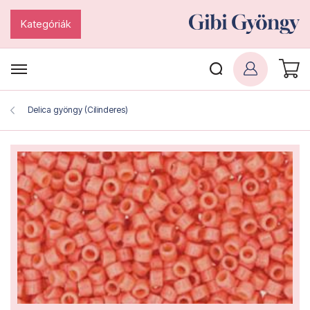
Kategóriák
Delica gyöngy (Cilinderes)