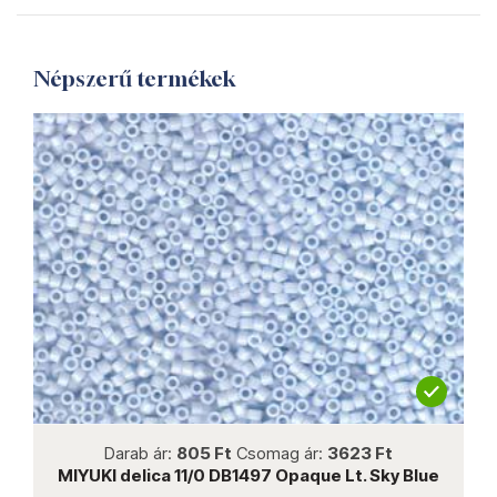
Népszerű termékek
not new
Darab ár:
805 Ft
Csomag ár:
3623 Ft
MIYUKI delica 11/0 DB1497 Opaque Lt. Sky Blue