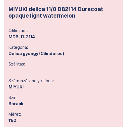
MIYUKI delica 11/0 DB2114 Duracoat
opaque light watermelon
Cikkszám:
MDB-11-2114
Kategória:
Delica gyöngy (Cilinderes)
Szállítás:
Származási hely / típus:
MIYUKI
Szín:
Barack
Méret:
11/0