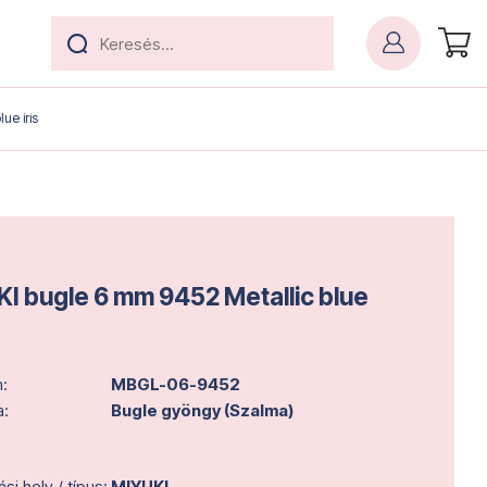
ue iris
I bugle 6 mm 9452 Metallic blue
:
MBGL-06-9452
a:
Bugle gyöngy (Szalma)
i hely / típus:
MIYUKI