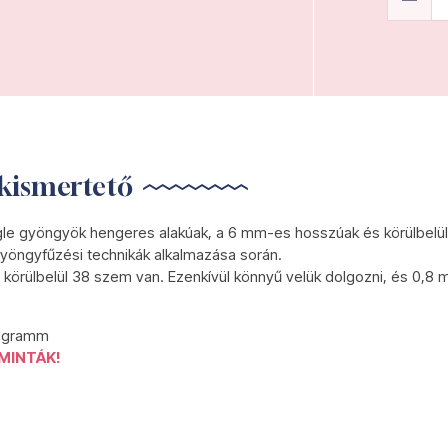
kismertető
gle gyöngyök hengeres alakúak, a 6 mm-es hosszúak és körülbelül
yöngyfűzési technikák alkalmazása során.
körülbelül 38 szem van. Ezenkívül könnyű velük dolgozni, és 0,8 
0 gramm
MINTÁK!