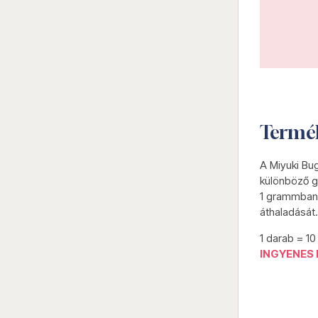
Termé
A Miyuki Bu
különböző g
1 grammban 
áthaladását.
1 darab = 1
INGYENES 