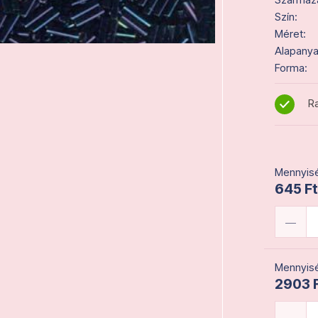
Szín:
Méret:
Alapanya
Forma:
Ra
Mennyisé
645 Ft
Mennyisé
2903 F