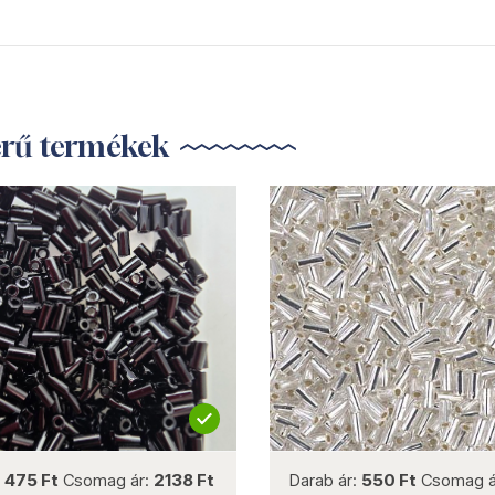
erű termékek
not new
not new
:
475 Ft
Csomag ár:
2138 Ft
Darab ár:
550 Ft
Csomag á