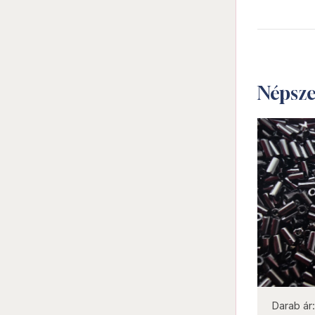
Népsz
not new
Darab ár:
645 Ft
Csomag ár:
2903 Ft
Darab ár