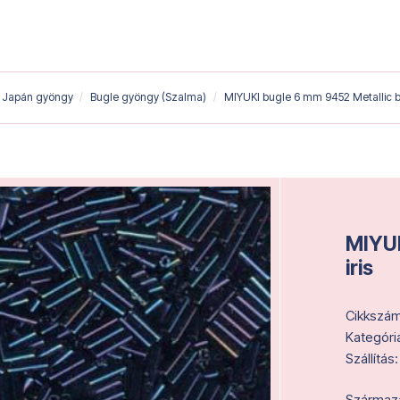
Japán gyöngy
Bugle gyöngy (Szalma)
MIYUKI bugle 6 mm 9452 Metallic bl
MIYUK
iris
Cikkszám
Kategóri
Szállítás:
Származás