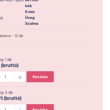
kék
6 mm
g:
Üveg
Szalma
ktáron - 12 db
g: 1 db
 (bruttó)
Kosárba
g: 5 db
t (bruttó)
Kosárba