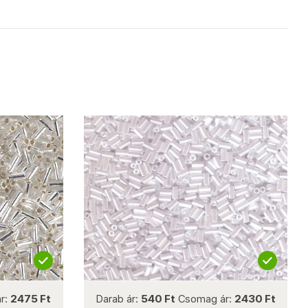
not new
r:
2475 Ft
Darab ár:
540 Ft
Csomag ár:
2430 Ft