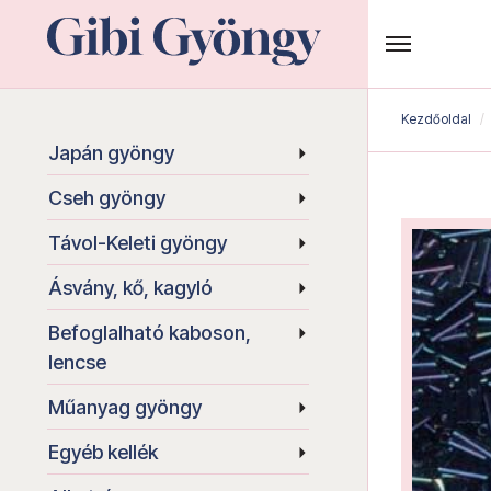
Kezdőoldal
Japán gyöngy
Cseh gyöngy
Távol-Keleti gyöngy
Ásvány, kő, kagyló
Befoglalható kaboson,
lencse
Műanyag gyöngy
Egyéb kellék