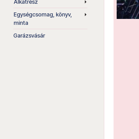
Alkatrész
Egységcsomag, könyv,
minta
Garázsvásár