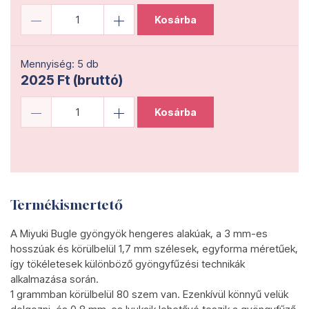
Kosárba
Mennyiség: 5 db
2025 Ft (bruttó)
Kosárba
Termékismertető
A Miyuki Bugle gyöngyök hengeres alakúak, a 3 mm-es
hosszúak és körülbelül 1,7 mm szélesek, egyforma méretűek,
így tökéletesek különböző gyöngyfűzési technikák
alkalmazása során.
1 grammban körülbelül 80 szem van. Ezenkívül könnyű velük