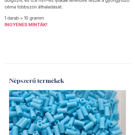
dolgozni, és 0,8 mm-es lyukaik lehetővé teszik a gyöngyfűző
cérna többszöri áthaladását.
1 darab = 10 gramm
INGYENES MINTÁK!
Népszerű termékek