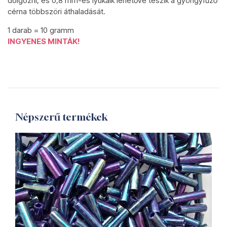
dolgozni, és 0,8 mm-es lyukaik lehetővé teszik a gyöngyfűző
cérna többszöri áthaladását.
1 darab = 10 gramm
INGYENES MINTÁK!
Népszerű termékek