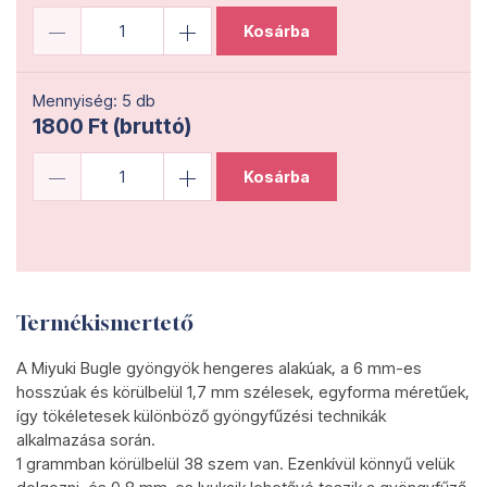
Kosárba
Mennyiség: 5 db
1800 Ft (bruttó)
Kosárba
Termékismertető
A Miyuki Bugle gyöngyök hengeres alakúak, a 6 mm-es
hosszúak és körülbelül 1,7 mm szélesek, egyforma méretűek,
így tökéletesek különböző gyöngyfűzési technikák
alkalmazása során.
1 grammban körülbelül 38 szem van. Ezenkívül könnyű velük