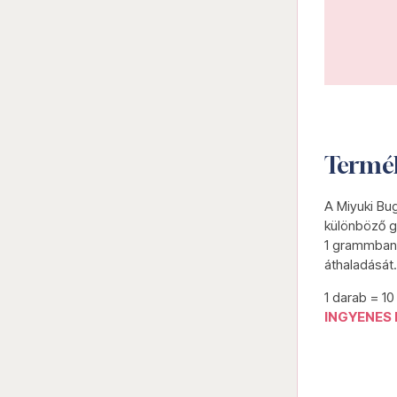
Termé
A Miyuki Bu
különböző g
1 grammban 
áthaladását.
1 darab = 1
INGYENES 