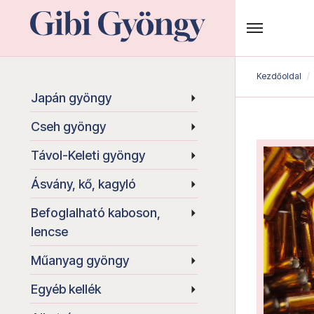
Kezdőoldal
Japán gyöngy
Cseh gyöngy
Távol-Keleti gyöngy
Ásvány, kő, kagyló
Befoglalható kaboson,
lencse
Műanyag gyöngy
Egyéb kellék