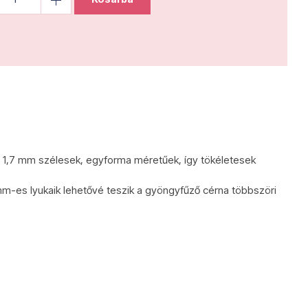
 1,7 mm szélesek, egyforma méretűek, így tökéletesek
mm-es lyukaik lehetővé teszik a gyöngyfűző cérna többszöri