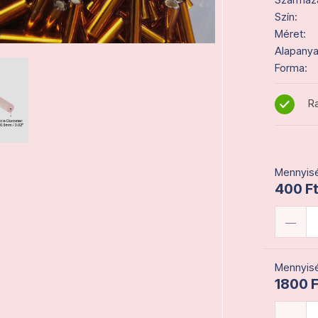
Szín:
Méret:
Alapanya
Forma:
Ra
Mennyisé
400 Ft
Mennyisé
1800 F