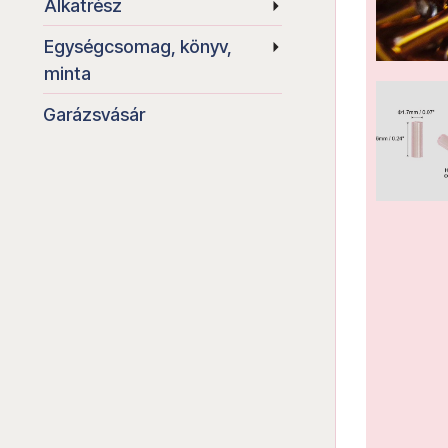
Alkatrész
Egységcsomag, könyv,
minta
Garázsvásár