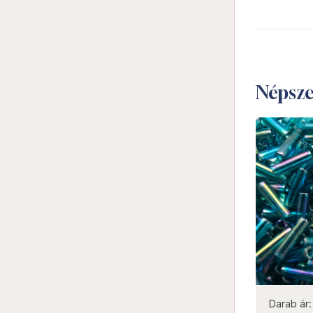
Népsz
not new
Darab ár:
450 Ft
Csomag ár:
2025 Ft
Darab ár