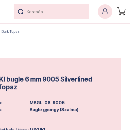
d Dark Topaz
I bugle 6 mm 9005 Silverlined
Topaz
:
MBGL-06-9005
a:
Bugle gyöngy (Szalma)
i hely / típus:
MIYUKI