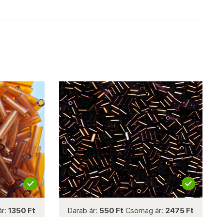
not new
ár:
1350 Ft
Darab ár:
550 Ft
Csomag ár:
2475 Ft