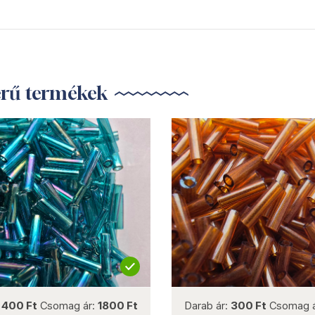
erű termékek
not new
not new
:
400 Ft
Csomag ár:
1800 Ft
Darab ár:
300 Ft
Csomag 