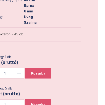
Barna
6 mm
g:
Üveg
Szalma
ktáron - 45 db
g: 1 db
 (bruttó)
Kosárba
g: 5 db
t (bruttó)
Kosárba