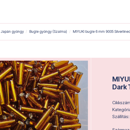
Japán gyöngy
Bugle gyöngy (Szalma)
MIYUKI bugle 6 mm 9005 Silverline
MIYUK
Dark 
Cikkszám
Kategóri
Szállítás:
Származás