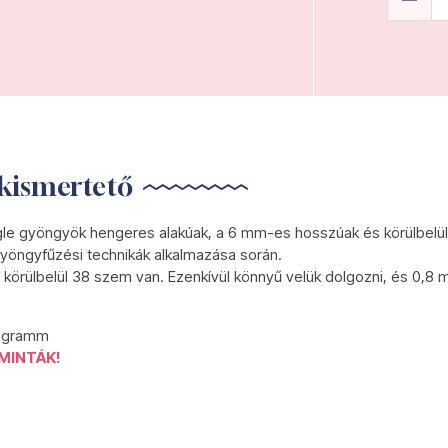
kismertető
gle gyöngyök hengeres alakúak, a 6 mm-es hosszúak és körülbelül
yöngyfűzési technikák alkalmazása során.
körülbelül 38 szem van. Ezenkívül könnyű velük dolgozni, és 0,8 
0 gramm
MINTÁK!