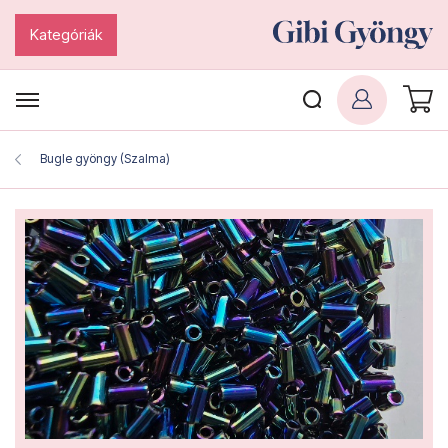
Kategóriák
Bugle gyöngy (Szalma)