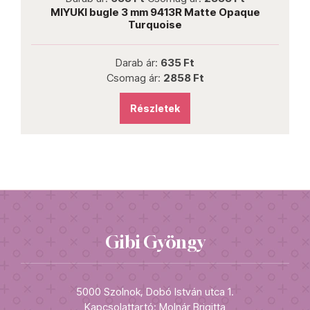
le 3 mm 9413R Matte Opaque
MIYUKI bugle 3 mm
Turquoise
Darab ár:
635 Ft
Darab á
somag ár:
2858 Ft
Csomag á
Részletek
Rész
Gibi Gyöngy
5000 Szolnok, Dobó István utca 1.
Kapcsolattartó: Molnár Brigitta