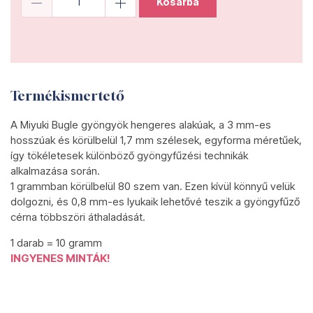
Kosárba
Termékismertető
A Miyuki Bugle gyöngyök hengeres alakúak, a 3 mm-es
hosszúak és körülbelül 1,7 mm szélesek, egyforma méretűek,
így tökéletesek különböző gyöngyfűzési technikák
alkalmazása során.
1 grammban körülbelül 80 szem van. Ezen kívül könnyű velük
dolgozni, és 0,8 mm-es lyukaik lehetővé teszik a gyöngyfűző
cérna többszöri áthaladását.
1 darab = 10 gramm
INGYENES MINTÁK!